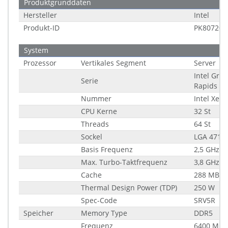
Produktgrunddaten
Hersteller
Intel
Produkt-ID
PK807200
System
Prozessor
Vertikales Segment
Server
Intel Gran
Serie
Rapids
Nummer
Intel Xeo
CPU Kerne
32 St
Threads
64 St
Sockel
LGA 4710
Basis Frequenz
2,5 GHz
Max. Turbo-Taktfrequenz
3,8 GHz
Cache
288 MB
Thermal Design Power (TDP)
250 W
Spec-Code
SRV5R
Speicher
Memory Type
DDR5
Frequenz
6400 MHz