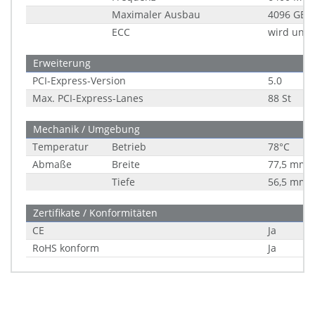
Maximaler Ausbau
4096 GB
ECC
wird unte
Erweiterung
PCI-Express-Version
5.0
Max. PCI-Express-Lanes
88 St
Mechanik / Umgebung
Temperatur
Betrieb
78°C
Abmaße
Breite
77,5 mm
Tiefe
56,5 mm
Zertifikate / Konformitäten
CE
Ja
RoHS konform
Ja