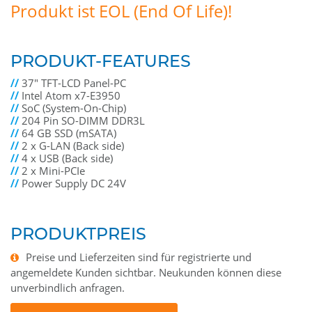
Produkt ist EOL (End Of Life)!
PRODUKT-FEATURES
//
37" TFT-LCD Panel-PC
//
Intel Atom x7-E3950
//
SoC (System-On-Chip)
//
204 Pin SO-DIMM DDR3L
//
64 GB SSD (mSATA)
//
2 x G-LAN (Back side)
//
4 x USB (Back side)
//
2 x Mini-PCIe
//
Power Supply DC 24V
PRODUKTPREIS
Preise und Lieferzeiten sind für registrierte und
angemeldete Kunden sichtbar. Neukunden können diese
unverbindlich anfragen.