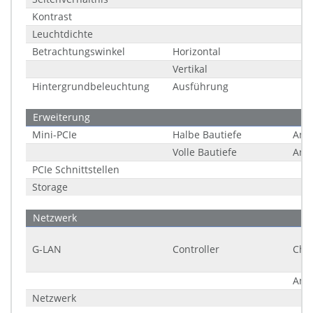
Kontrast
Leuchtdichte
Betrachtungswinkel
Horizontal
Vertikal
Hintergrundbeleuchtung
Ausführung
Erweiterung
Mini-PCIe
Halbe Bautiefe
Anz
Volle Bautiefe
Anz
PCIe Schnittstellen
Storage
Netzwerk
G-LAN
Controller
Chip
Anz
Netzwerk