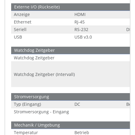
Externe I/O (Rückseite)
Anzeige
HDMI
Ethernet
RJ-45
Seriell
RS-232
DB-
USB
USB v3.0
Watchdog Zeitgeber
Watchdog Zeitgeber
Watchdog Zeitgeber (Intervall)
Stromversorgung
Typ (Eingang)
DC
Ber
Stromversorgung - Eingang
Mechanik / Umgebung
Temperatur
Betrieb