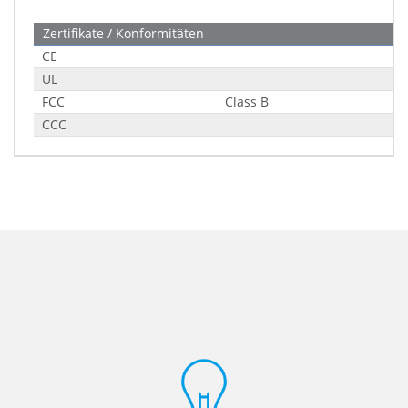
Zertifikate / Konformitäten
CE
UL
FCC
Class B
CCC