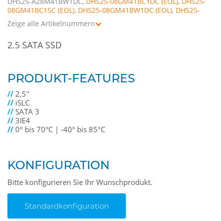
DHS25-A28M41BW1DC,
DHS25-08GM41BC1DC
,
DHS25-
08GM41BC1SC
,
DHS25-08GM41BW1DC
,
DHS25-
08GM41BW1SC
Zeige alle Artikelnummern
2.5 SATA SSD
PRODUKT-FEATURES
//
2,5"
//
iSLC
//
SATA 3
//
3IE4
//
0° bis 70°C | -40° bis 85°C
KONFIGURATION
Bitte konfigurieren Sie Ihr Wunschprodukt.
Standardkonfiguration