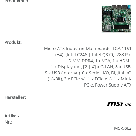
Micro-ATX Industrie-Mainboards, LGA 1151
(H4), [Intel C246 | Intel Q370], 288 Pin
DIMM DDR4, 1 x VGA, 1 x HDMI,
1 x Displayport, [2 | 4] x G-LAN, 8 x USB,
5 x USB (internal), 6 x Seriell I/O, Digital I/O
(16-Bit), 3 x PCIe x4, 1 x PCIe x16, 1 x Mini-
PCIe, Power Supply ATX
MS-98L2