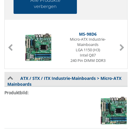
Alle Produkte
verbergen
MS-98D6
Micro-ATX Industrie-
Mainboards
LGA 1150 (H3)
Intel Q87
240 Pin DIMM DDR3
1 x DVI-I
2 x Displayport
2 x G-LAN
ATX / STX / ITX Industrie-Mainboards > Micro-ATX
10 x USB
Mainboards
2 x USB (internal)
10 x Seriell I/O
Digital I/O (8-Bit)
2 x PCI
1 x PCIe x8
1 x PCIe x16
1 x Mini-PCIe
Power Supply ATX