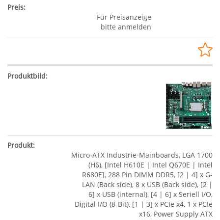
Für Preisanzeige
bitte anmelden
Micro-ATX Industrie-Mainboards, LGA 1700
(H6), [Intel H610E | Intel Q670E | Intel
R680E], 288 Pin DIMM DDR5, [2 | 4] x G-
LAN (Back side), 8 x USB (Back side), [2 |
6] x USB (internal), [4 | 6] x Seriell I/O,
Digital I/O (8-Bit), [1 | 3] x PCIe x4, 1 x PCIe
x16, Power Supply ATX