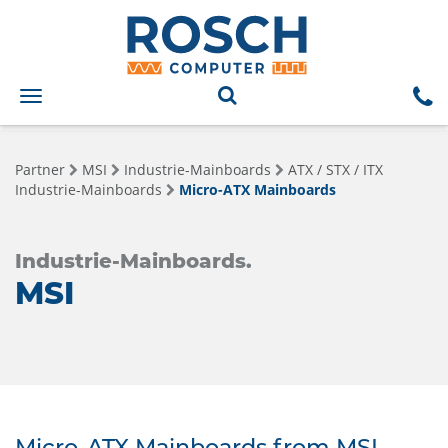
Toggle
navigation
Partner
MSI
Industrie-Mainboards
ATX / STX / ITX
Industrie-Mainboards
Micro-ATX Mainboards
Industrie-Mainboards.
MSI
Micro-ATX Mainboards from MSI