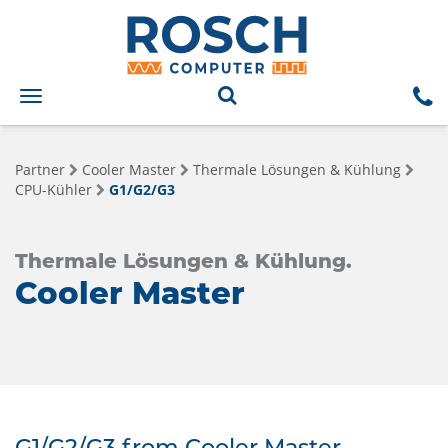
Toggle
navigation
Partner
Cooler Master
Thermale Lösungen & Kühlung
CPU-Kühler
G1/G2/G3
Thermale Lösungen & Kühlung.
Cooler Master
G1/G2/G3 from Cooler Master