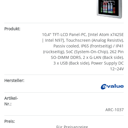
10,4" TFT-LCD Panel-PC, [Intel Atom x7425E
| Intel N97], Touchscreen (Analog Resistiv),
Passiv cooled, IP65 (frontseitig) / IP41
(rückseitig), SoC (System-On-Chip), 262 Pin
SO-DIMM DDR5, 2 x G-LAN (Back side),
3 x USB (Back side), Power Supply DC
12~24V
ARC-1037
Für Preisanzeige