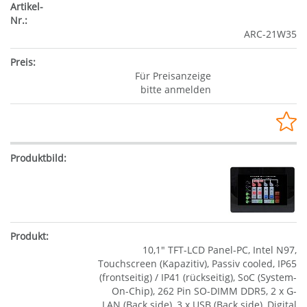
ARC-21W35
Für Preisanzeige
bitte anmelden
10,1" TFT-LCD Panel-PC, Intel N97,
Touchscreen (Kapazitiv), Passiv cooled, IP65
(frontseitig) / IP41 (rückseitig), SoC (System-
On-Chip), 262 Pin SO-DIMM DDR5, 2 x G-
LAN (Back side), 3 x USB (Back side), Digital