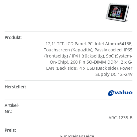
12,1" TFT-LCD Panel-PC, Intel Atom x6413E,
Touchscreen (Kapazitiv), Passiv cooled, IP65
(frontseitig) / IP41 (rückseitig), SoC (System-
On-Chip), 260 Pin SO-DIMM DDR4, 2 x G-
LAN (Back side), 4 x USB (Back side), Power
Supply DC 12~24V
ARC-1235-B
Für Preisanzeige