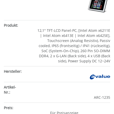
12,1" TFT-LCD Panel-PC, [Intel Atom x6211E
| Intel Atom x6413E | Intel Atom x6425E],
Touchscreen (Analog Resistiv), Passiv
cooled, IP65 (frontseitig) / IP41 (rückseitig),
SoC (System-On-Chip), 260 Pin SO-DIMM
DDR4, 2 x G-LAN (Back side), 4 x USB (Back
side), Power Supply DC 12~24V
ARC-1235
Für Preisanzeige