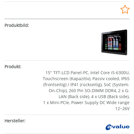
15" TFT-LCD Panel-PC, Intel Core i5-6300U,
Touchscreen (Kapazitiv), Passiv cooled, IP65
(frontseitig) / IP41 (rückseitig), SoC (System-
On-Chip), 260 Pin SO-DIMM DDR4, 2 x G-
LAN (Back side), 4 x USB (Back side),
1 x Mini-PCIe, Power Supply DC Wide range
12~26V