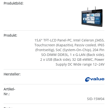
15,6" TFT-LCD Panel-PC, Intel Celeron J3455,
Touchscreen (Kapazitiv), Passiv cooled, IP65
(frontseitig), SoC (System-On-Chip), 204 Pin
SO-DIMM DDR3L, 1 x G-LAN (Back side),
2 x USB (Back side), 32 GB eMMC, Power
Supply DC Wide range 12~24V
SID-15W04