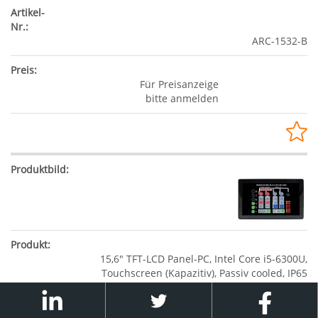
ARC-1532-B
Für Preisanzeige
bitte anmelden
15,6" TFT-LCD Panel-PC, Intel Core i5-6300U,
Touchscreen (Kapazitiv), Passiv cooled, IP65
(frontseitig) / IP41 (rückseitig), SoC (System-
On-Chip), 260 Pin SO-DIMM DDR4, 2 x G-
LAN (Back side), 4 x USB (Back side),