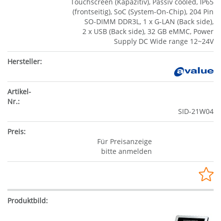
Touchscreen (Kapazitiv), Passiv cooled, IP65
(frontseitig), SoC (System-On-Chip), 204 Pin
SO-DIMM DDR3L, 1 x G-LAN (Back side),
2 x USB (Back side), 32 GB eMMC, Power
Supply DC Wide range 12~24V
SID-21W04
Für Preisanzeige
bitte anmelden