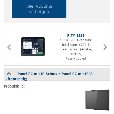
Alle Produkte
verbergen
RITY-1539
15" TFT-LCD Panel-PC
Intel Atom x7211E
Touchscreen (Analog
Resistiv)
Passiv cooled
IP65 (frontseitig) / IP41
)
(rückseitig)
SoC (System-On-Chip)
Panel PC mit IP-Schutz > Panel PC mit IP65
262 Pin SO-DIMM DDR5
(frontseitig)
2 x G-LAN (Back side)
6 x USB (Back side)
Power Supply DC 12V