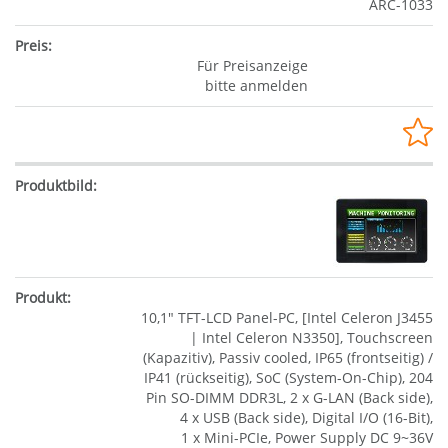
ARC-1033
Für Preisanzeige
bitte anmelden
10,1" TFT-LCD Panel-PC, [Intel Celeron J3455
| Intel Celeron N3350], Touchscreen
(Kapazitiv), Passiv cooled, IP65 (frontseitig) /
IP41 (rückseitig), SoC (System-On-Chip), 204
Pin SO-DIMM DDR3L, 2 x G-LAN (Back side),
4 x USB (Back side), Digital I/O (16-Bit),
1 x Mini-PCIe, Power Supply DC 9~36V