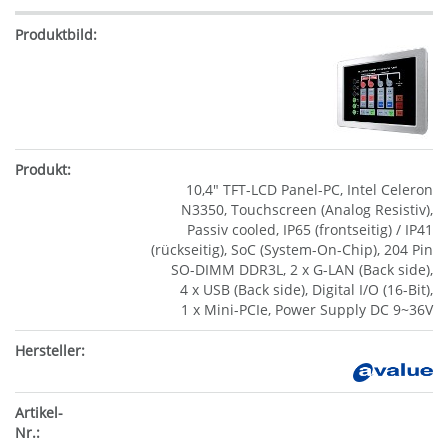
10,4" TFT-LCD Panel-PC, Intel Celeron
N3350, Touchscreen (Analog Resistiv),
Passiv cooled, IP65 (frontseitig) / IP41
(rückseitig), SoC (System-On-Chip), 204 Pin
SO-DIMM DDR3L, 2 x G-LAN (Back side),
4 x USB (Back side), Digital I/O (16-Bit),
1 x Mini-PCIe, Power Supply DC 9~36V