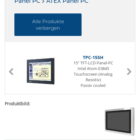
Panel PC
ATEX Panel PC
Alle Produkte
verbergen
TPC-155H
15" TFT-LCD Panel-PC
Intel Atom E3845
Touchscreen (Analog
Resistiv)
Passiv cooled
IP66 (frontseitig)
SoC (System-On-Chip)
204 Pin SO-DIMM DDR3L
64 GB SSD
2 x G-LAN (Back side)
4 x USB (Back side)
1 x Mini-PCIe
Power Supply DC 24V