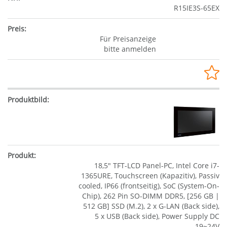
R15IE3S-65EX
Für Preisanzeige
bitte anmelden
18,5" TFT-LCD Panel-PC, Intel Core i7-
1365URE, Touchscreen (Kapazitiv), Passiv
cooled, IP66 (frontseitig), SoC (System-On-
Chip), 262 Pin SO-DIMM DDR5, [256 GB |
512 GB] SSD (M.2), 2 x G-LAN (Back side),
5 x USB (Back side), Power Supply DC
19~24V