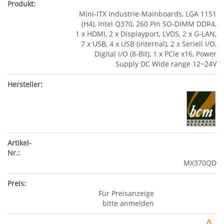
Mini-ITX Industrie-Mainboards, LGA 1151
(H4), Intel Q370, 260 Pin SO-DIMM DDR4,
1 x HDMI, 2 x Displayport, LVDS, 2 x G-LAN,
7 x USB, 4 x USB (internal), 2 x Seriell I/O,
Digital I/O (8-Bit), 1 x PCIe x16, Power
Supply DC Wide range 12~24V
MX370QD
Für Preisanzeige
bitte anmelden