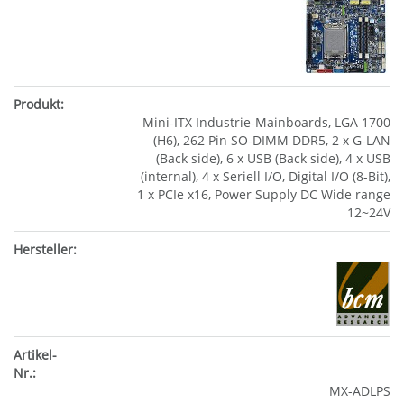
Mini-ITX Industrie-Mainboards, LGA 1700
(H6), 262 Pin SO-DIMM DDR5, 2 x G-LAN
(Back side), 6 x USB (Back side), 4 x USB
(internal), 4 x Seriell I/O, Digital I/O (8-Bit),
1 x PCIe x16, Power Supply DC Wide range
12~24V
MX-ADLPS