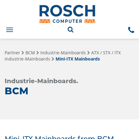
Toggle
navigation
Partner
BCM
Industrie-Mainboards
ATX / STX / ITX
Industrie-Mainboards
Mini-ITX Mainboards
Industrie-Mainboards.
BCM
Mini-ITX Mainboards from BCM