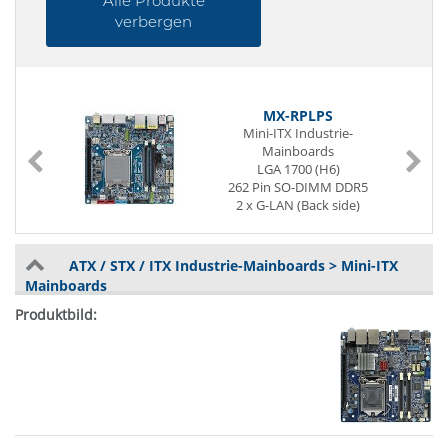
Alle Produkte
verbergen
MX-RPLPS
Mini-ITX Industrie-
Mainboards
LGA 1700 (H6)
262 Pin SO-DIMM DDR5
2 x G-LAN (Back side)
6 x USB (Back side)
4 x USB (internal)
4 x Seriell I/O
ATX / STX / ITX Industrie-Mainboards > Mini-ITX
Digital I/O (8-Bit)
Mainboards
1 x PCIe x16
Power Supply ATX
DC Wide range 12~24V