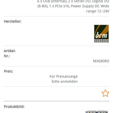
6 x USB (internal), 2 x Seriell I/O, Digital I/O
(8-Bit), 1 x PCIe x16, Power Supply DC Wide
range 12~24V
MX680RD
Für Preisanzeige
bitte anmelden