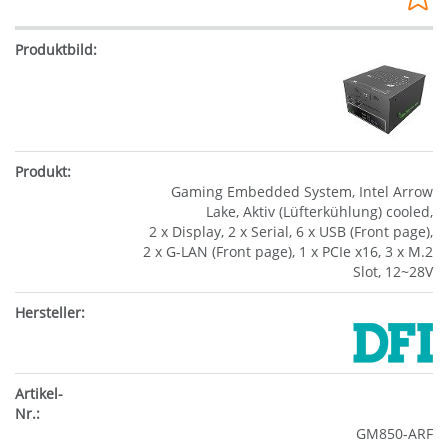
Gaming Embedded System, Intel Arrow
Lake, Aktiv (Lüfterkühlung) cooled,
2 x Display, 2 x Serial, 6 x USB (Front page),
2 x G-LAN (Front page), 1 x PCIe x16, 3 x M.2
Slot, 12~28V
GM850-ARF