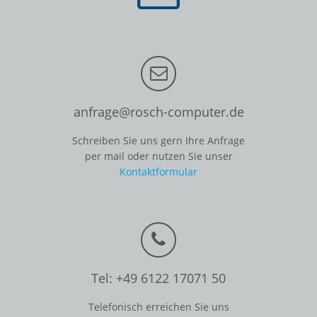
anfrage@rosch-computer.de
Schreiben Sie uns gern Ihre Anfrage
per mail oder nutzen Sie unser
Kontaktformular
Tel: +49 6122 17071 50
Telefonisch erreichen Sie uns