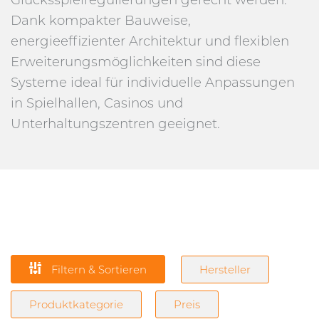
Dank kompakter Bauweise,
energieeffizienter Architektur und flexiblen
Erweiterungsmöglichkeiten sind diese
Systeme ideal für individuelle Anpassungen
in Spielhallen, Casinos und
Unterhaltungszentren geeignet.
Filtern & Sortieren
Hersteller
Produktkategorie
Preis