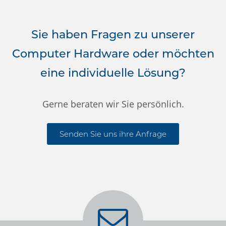
Sie haben Fragen zu unserer
Computer Hardware oder möchten
eine individuelle Lösung?
Gerne beraten wir Sie persönlich.
Senden Sie uns ihre Anfrage