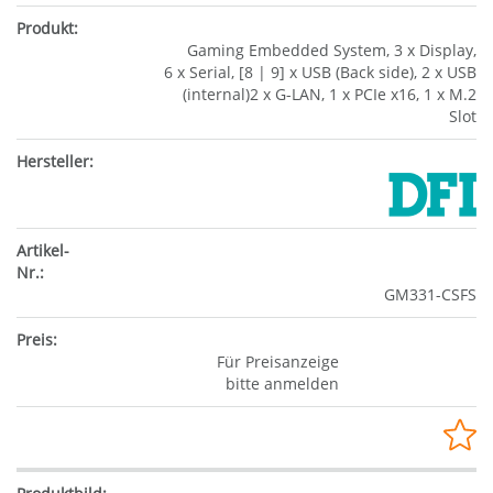
Gaming Embedded System, 3 x Display,
6 x Serial, [8 | 9] x USB (Back side), 2 x USB
(internal)2 x G-LAN, 1 x PCIe x16, 1 x M.2
Slot
GM331-CSFS
Für Preisanzeige
bitte anmelden