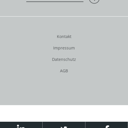
Kontakt
Impressum
Datenschutz
AGB