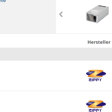
ile
P2G-5600V
2 HE Netzteile Single
600 W
Hersteller