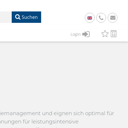
Suchen
+
49
Login
61
22
17
07
1
50
rgiemanagement und eignen sich optimal für
annungen für leistungsintensive