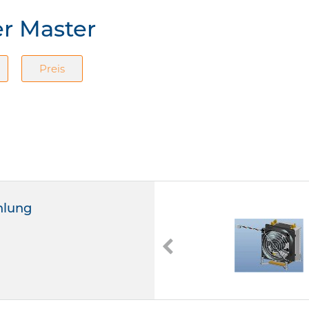
er Master
Preis
hlung
CP7-XHESB-PL-GP
CP7-XHESB-PL-GP
2 HE