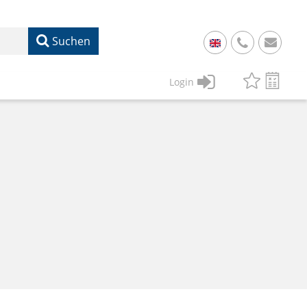
Suchen
+
49
Login
61
22
17
07
1
50