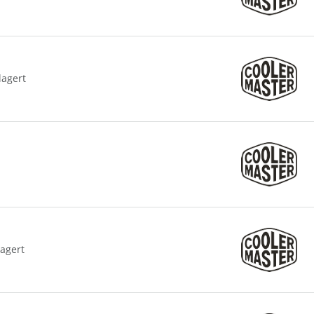
lagert
lagert