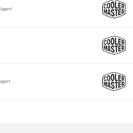
lagert
lagert