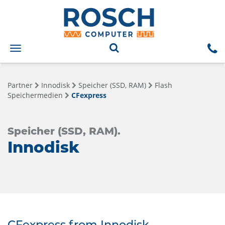
Toggle
navigation
Partner
Innodisk
Speicher (SSD, RAM)
Flash
Speichermedien
CFexpress
Speicher (SSD, RAM).
Innodisk
CFexpress from Innodisk