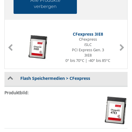
Alle Produkte
verbergen
CFexpress 3IE8
CFexpress
iSLC
PCI Express Gen. 3
3IE8
0° bis 70°C | -40° bis 85°C
Flash Speichermedien > CFexpress