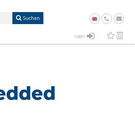
Suchen
+
49
Login
61
22
17
07
1
50
bedded