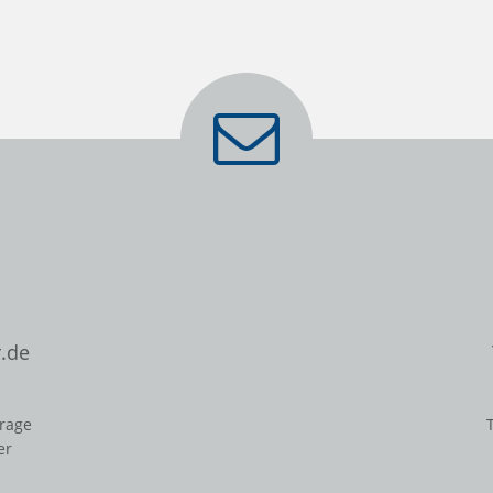
.de
frage
er