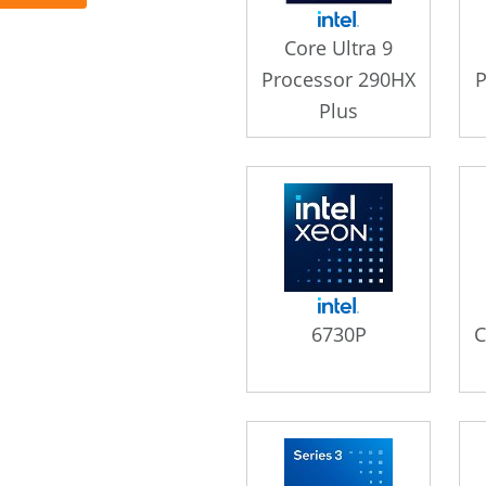
Core Ultra 9
Processor 290HX
P
Plus
6730P
C