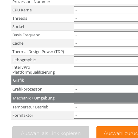
Prozessor - Nummer
CPU Kerne
Threads
Sockel
Basis Frequenz
Cache
Thermal Design Power (TDP)
Lithographie
Intel vPro
Plattformqualifizierung
Grafik
Grafikprozessor
Mechanik / Umgebung
Temperatur Betrieb
Formfaktor
Auswahl als Link kopieren
Auswahl zurüc