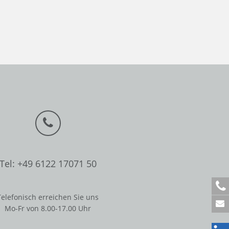
Tel: +49 6122 17071 50
+
4
Telefonisch erreichen Sie uns
9
Mo-Fr von 8.00-17.00 Uhr
6
1