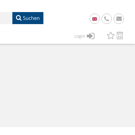
Suchen
+
49
Login
61
22
17
07
1
50