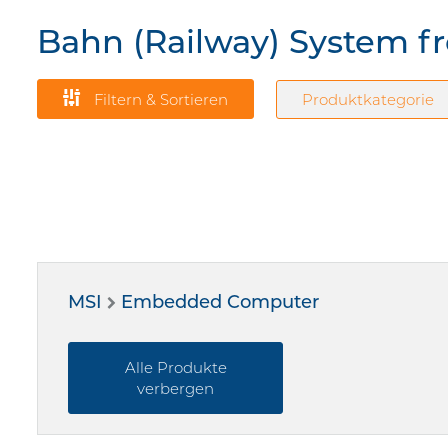
Bahn (Railway) System f
Filtern & Sortieren
Produktkategorie
MSI
Embedded Computer
[Intel Core i3-11
Core i5-1145G7E 
Alle Produkte
verbergen