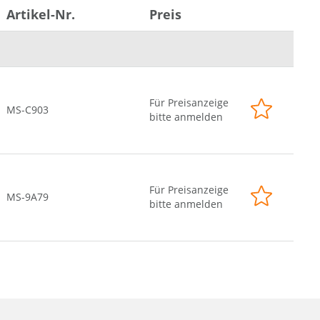
2 x Serial
Artikel-Nr.
Preis
2 x USB (Front page)
2 x USB (Back side)
2 x G-LAN (Back side)
2 x Mini-PCIe
12V
Für Preisanzeige
MS-C903
bitte anmelden
Für Preisanzeige
MS-9A79
bitte anmelden