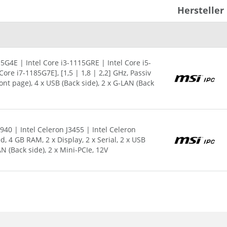
4 x Serial
Hersteller
4 x USB (Front page)
4 x USB (Back side)
2 x G-LAN (Back side)
3 x M.2 Slot
12~24V
15G4E | Intel Core i3-1115GRE | Intel Core i5-
ore i7-1185G7E], [1,5 | 1,8 | 2,2] GHz, Passiv
Front page), 4 x USB (Back side), 2 x G-LAN (Back
940 | Intel Celeron J3455 | Intel Celeron
ed, 4 GB RAM, 2 x Display, 2 x Serial, 2 x USB
AN (Back side), 2 x Mini-PCIe, 12V