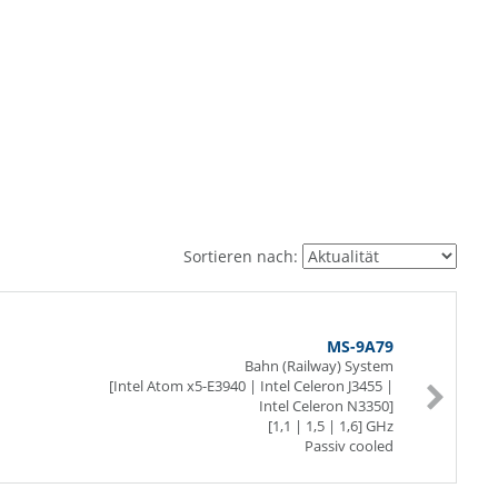
Sortieren nach:
MS-9A79
Bahn (Railway) System
[Intel Atom x5-E3940 | Intel Celeron J3455 |
Intel Celeron N3350]
[1,1 | 1,5 | 1,6] GHz
Passiv cooled
4 GB RAM
2 x Display