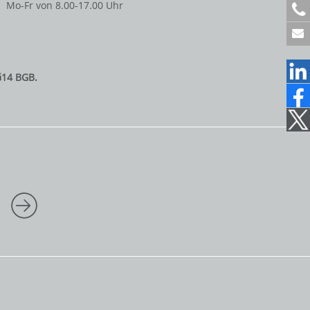
Mo-Fr von 8.00-17.00 Uhr
+
4
9
6
1
§14 BGB.
2
2
1
7
0
7
1
5
0