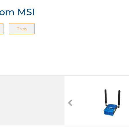
rom MSI
Preis
MS-C903
Bahn (Railway) System
15G4E | Intel Core i3-1115GRE | Intel
| Intel Core i5-1145GRE | Intel Core
i7-1185G7E]
[1,5 | 1,8 | 2,2] GHz
Passiv cooled
2 x Display