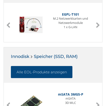
EGPL-T101
M.2 Netzwerkkarten und
Netzwerkmodule
1 x G-LAN
Innodisk
Speicher (SSD, RAM)
Alle EOL-Produkte anzeigen
mSATA 3MG5-P
mSATA
3D MLC