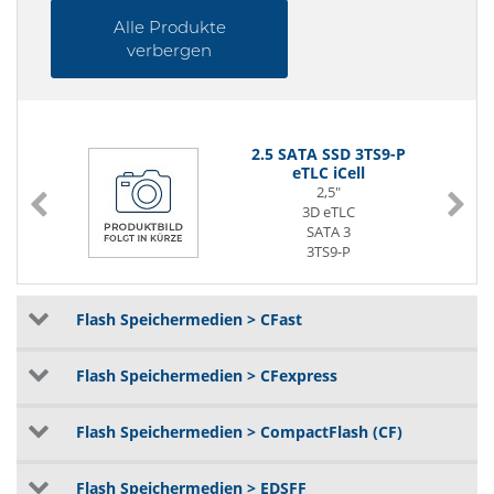
Alle Produkte
verbergen
2.5 SATA SSD 3TS9-P
eTLC iCell
2,5"
D
3D eTLC
SATA 3
3TS9-P
0° bis 70°C
Flash Speichermedien > CFast
Flash Speichermedien > CFexpress
Flash Speichermedien > CompactFlash (CF)
Flash Speichermedien > EDSFF