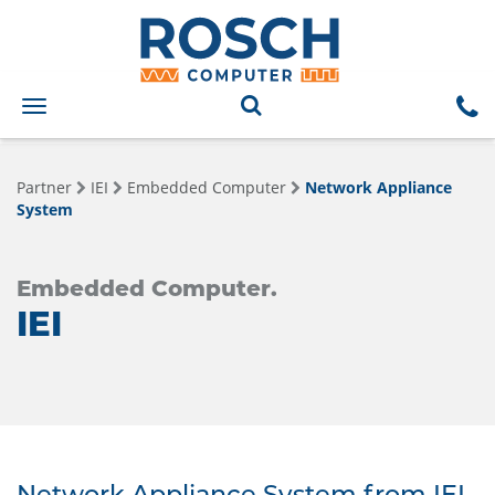
Toggle
navigation
Partner
IEI
Embedded Computer
Network Appliance
System
Embedded Computer.
IEI
Network Appliance System from IEI