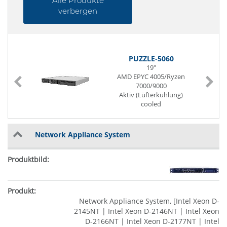
Alle Produkte
verbergen
PUZZLE-5060
19"
n
AMD EPYC 4005/Ryzen
7000/9000
Aktiv (Lüfterkühlung)
cooled
2 x USB (Front page)
9 x G-LAN (Front page)
2 x M.2 Slot
Network Appliance System
Network Appliance System, [Intel Xeon D-
2145NT | Intel Xeon D-2146NT | Intel Xeon
D-2166NT | Intel Xeon D-2177NT | Intel