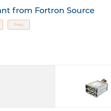
ant from Fortron Source
Preis
FSP500-60MRA(S)
Spezialnetzteile Redundant
500 W