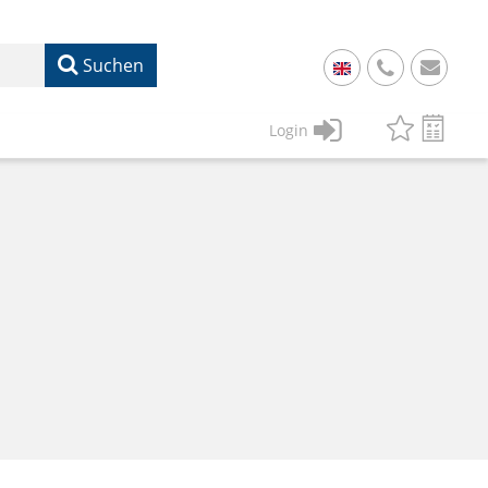
Suchen
+
49
Login
61
22
17
07
1
50