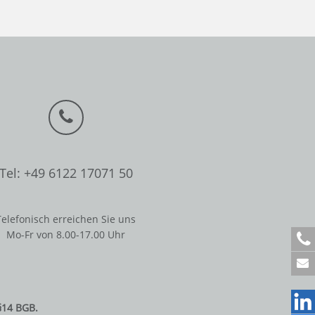
Tel: +49 6122 17071 50
Telefonisch erreichen Sie uns
Mo-Fr von 8.00-17.00 Uhr
+
4
9
6
1
§14 BGB.
2