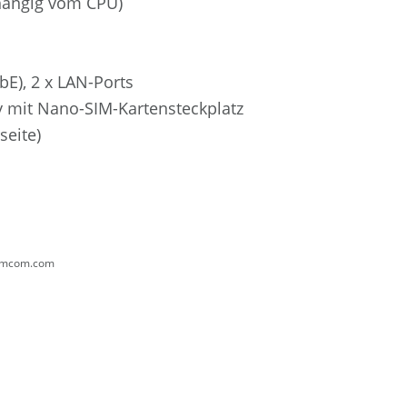
abhängig vom CPU)
GbE), 2 x LAN-Ports
y mit Nano-SIM-Kartensteckplatz
rseite)
bcmcom.com