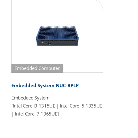
Embedded Computer
Embedded System NUC-RPLP
Embedded System
[Intel Core i3-1315UE | Intel Core i5-1335UE
| Intel Core i7-1365UE]
[1,2 | 1,3 | 1,7] GHz
Passiv cooled
2 x Display