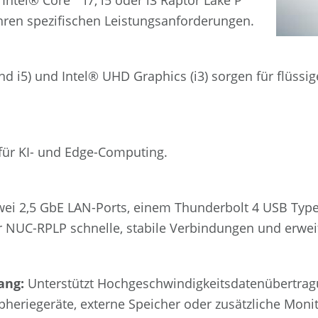
Intel® Core™ i7, i5 oder i3 Raptor Lake P
Ihren spezifischen Leistungsanforderungen.
und i5) und Intel® UHD Graphics (i3) sorgen für flüssi
für KI- und Edge-Computing.
wei 2,5 GbE LAN-Ports, einem Thunderbolt 4 USB Ty
NUC-RPLP schnelle, stabile Verbindungen und erweite
ang:
Unterstützt Hochgeschwindigkeitsdatenübertragu
ipheriegeräte, externe Speicher oder zusätzliche Monit