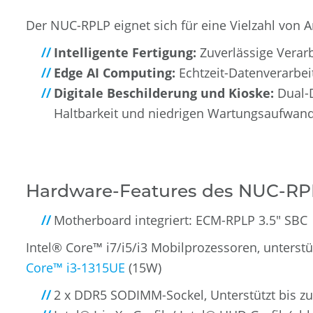
Der NUC-RPLP eignet sich für eine Vielzahl von
Intelligente Fertigung:
Zuverlässige Verar
Edge AI Computing:
Echtzeit-Datenverarbe
Digitale Beschilderung und Kioske:
Dual-D
Haltbarkeit und niedrigen Wartungsaufwand
Hardware-Features des NUC-R
Motherboard integriert: ECM-RPLP 3.5" SBC
Intel® Core™ i7/i5/i3 Mobilprozessoren, unterstüt
Core™ i3-1315UE
(15W)
2 x DDR5 SODIMM-Sockel, Unterstützt bis 