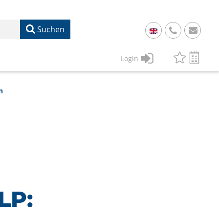
Suchen
+
49
Login
61
22
n
17
07
1
50
LP: