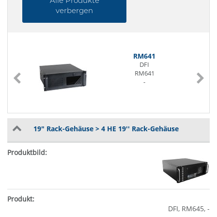
Alle Produkte
verbergen
RM641
DFI
RM641
-
19" Rack-Gehäuse > 4 HE 19'' Rack-Gehäuse
DFI, RM645, -