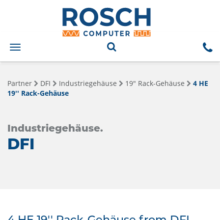
Toggle
navigation
Partner
DFI
Industriegehäuse
19" Rack-Gehäuse
4 HE
19'' Rack-Gehäuse
Industriegehäuse.
DFI
4 HE 19'' Rack-Gehäuse from DFI