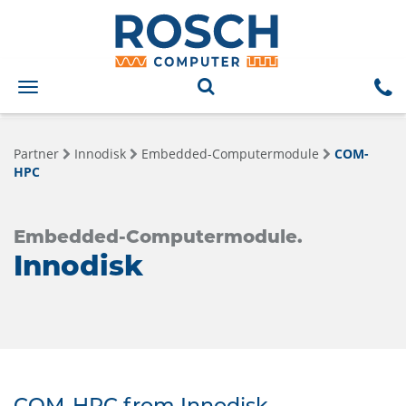
Toggle
navigation
Partner
Innodisk
Embedded-Computermodule
COM-
HPC
Embedded-Computermodule.
Innodisk
COM-HPC from Innodisk