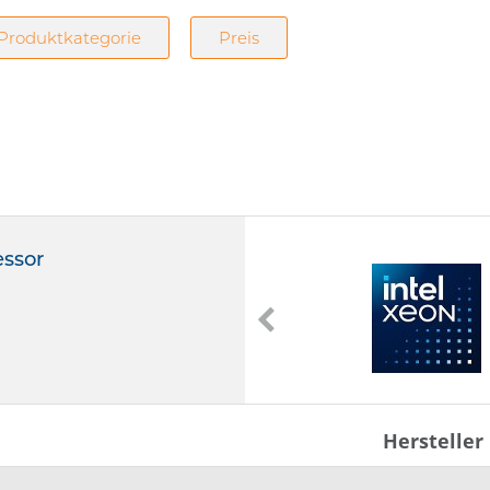
Produktkategorie
Preis
essor
6781P
Intel Xeon 6781P
2,00 GHz
336 MB Cache
LGA 4710
Hersteller