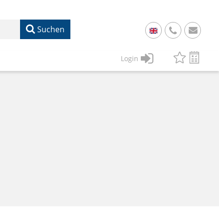
Suchen
+
49
Login
61
22
17
07
1
50