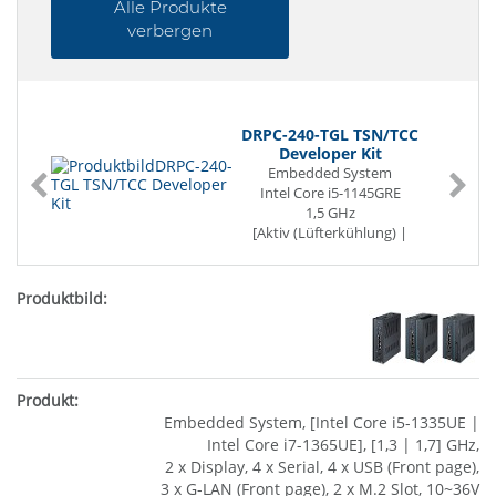
Alle Produkte
verbergen
DRPC-240-TGL TSN/TCC
Developer Kit
Embedded System
Intel Core i5-1145GRE
1,5 GHz
[Aktiv (Lüfterkühlung) |
Passiv] cooled
8 GB RAM
4 x Serial
4 x USB (Front page)
4 x G-LAN (Front page)
[0 | 1] x PCIe x4
2 x M.2 Slot
12~28V
Embedded System, [Intel Core i5-1335UE |
Intel Core i7-1365UE], [1,3 | 1,7] GHz,
2 x Display, 4 x Serial, 4 x USB (Front page),
3 x G-LAN (Front page), 2 x M.2 Slot, 10~36V