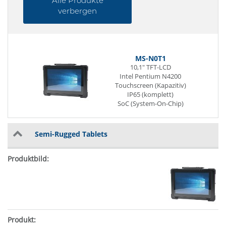
Alle Produkte
verbergen
MS-N0T1
10,1" TFT-LCD
Intel Pentium N4200
Touchscreen (Kapazitiv)
IP65 (komplett)
SoC (System-On-Chip)
204 Pin SO-DIMM DDR3L
1 x G-LAN (Back side)
4 x USB (Back side)
Semi-Rugged Tablets
Power Supply DC 12V / 19V /
24V