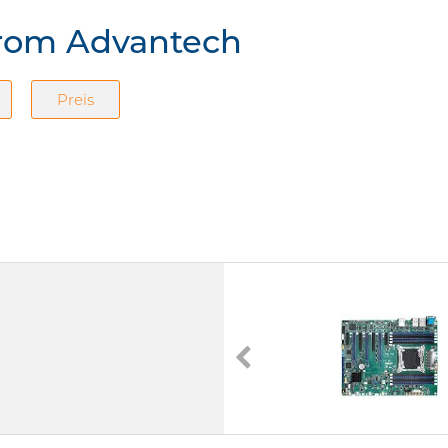
from Advantech
Preis
ASMB-786
ATX Industrie-Mainboards
LGA 1151 (H4)
Intel C246
288 Pin DIMM DDR4
[2 | 4] x G-LAN (Back side)
4 x USB (Back side)
9 x USB (internal)