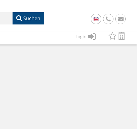
Suchen
+
49
Login
61
22
17
07
1
50