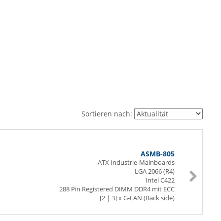
Sortieren nach:
ASMB-805
ATX Industrie-Mainboards
LGA 2066 (R4)
Intel C422
288 Pin Registered DIMM DDR4 mit ECC
[2 | 3] x G-LAN (Back side)
6 x USB (Back side)
6 x USB (internal)