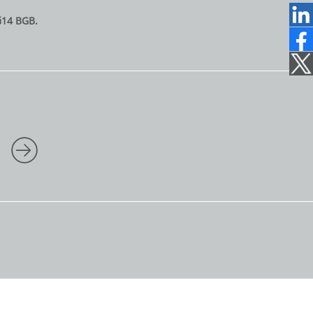
1
§14 BGB.
2
2
1
7
0
7
1
5
0