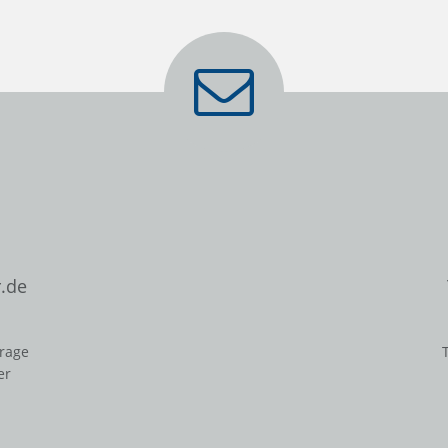
.de
frage
er