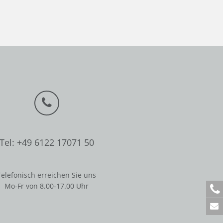
Tel: +49 6122 17071 50
Telefonisch erreichen Sie uns
Mo-Fr von 8.00-17.00 Uhr
+
4
9
6