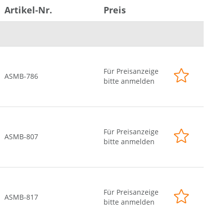
1 x Seriell I/O
Artikel-Nr.
Preis
Digital I/O (8-Bit)
2 x PCIe x4
2 x PCIe x8
3 x PCIe x16
Power Supply ATX
Für Preisanzeige
ASMB-786
bitte anmelden
Für Preisanzeige
ASMB-807
bitte anmelden
Für Preisanzeige
ASMB-817
bitte anmelden