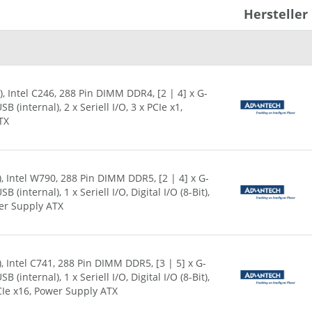
2 x Seriell I/O
Hersteller
3 x PCIe x1
2 x PCIe x4
2 x PCIe x16
Power Supply ATX
 Intel C246, 288 Pin DIMM DDR4, [2 | 4] x G-
B (internal), 2 x Seriell I/O, 3 x PCIe x1,
TX
, Intel W790, 288 Pin DIMM DDR5, [2 | 4] x G-
 (internal), 1 x Seriell I/O, Digital I/O (8-Bit),
ower Supply ATX
 Intel C741, 288 Pin DIMM DDR5, [3 | 5] x G-
 (internal), 1 x Seriell I/O, Digital I/O (8-Bit),
 PCIe x16, Power Supply ATX