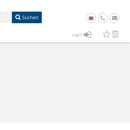
Suchen
+
49
Login
61
22
17
07
1
50