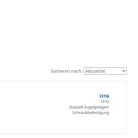
Sortieren nach:
I31G
I31G
doppelt kugelgelagert
Schraubbefestigung