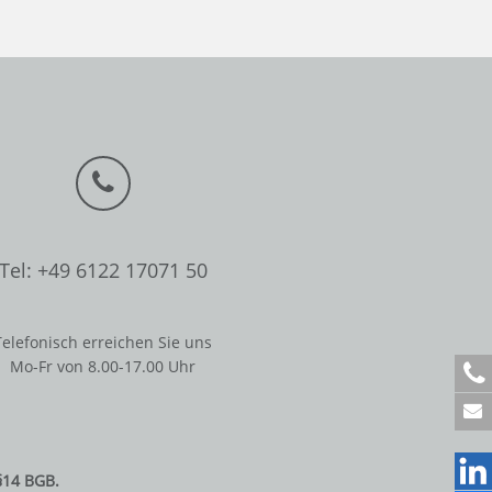
Tel: +49 6122 17071 50
Telefonisch erreichen Sie uns
Mo-Fr von 8.00-17.00 Uhr
+
4
9
6
1
§14 BGB.
2