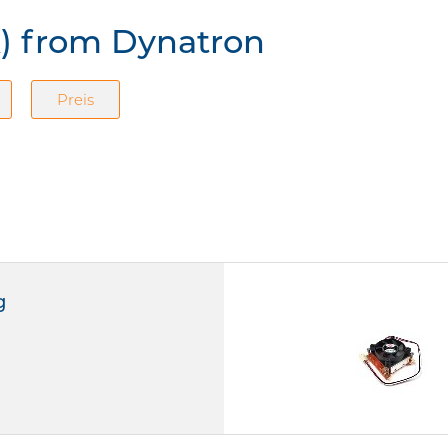
) from Dynatron
Preis
g
I31G
I31G
doppelt kugelgelagert
Schraubbefestigung