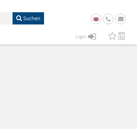
Suchen
+
49
Login
61
22
17
07
1
50