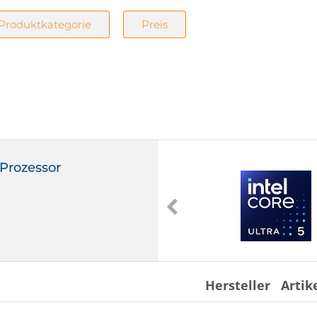
Produktkategorie
Preis
 Prozessor
Core 7 Prozessor 360
Intel Core 7 Prozessor 360
6 MB Cache
BGA 1516
Hersteller
Artik