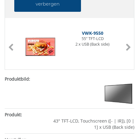
verbergen
VWK-9550
55" TFT-LCD
2 x USB (Back side)
43" TFT-LCD, Touchscreen ([- | IR]), [0 |
1] x USB (Back side)