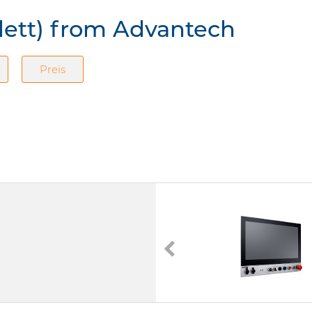
lett) from Advantech
Preis
SPC-815 V2
15,6" TFT-LCD Panel-PC
 i3-1315URE | Intel Core i5-1345URE]
Touchscreen (Kapazitiv)
Passiv cooled
IP65 (komplett)
SoC (System-On-Chip)
262 Pin SO-DIMM DDR5