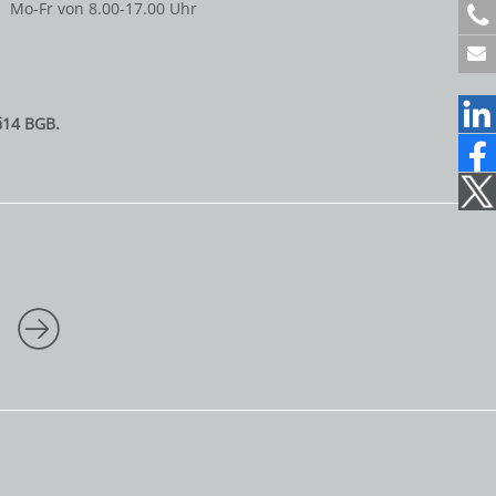
Mo-Fr von 8.00-17.00 Uhr
+
4
9
6
1
§14 BGB.
2
2
1
7
0
7
1
5
0