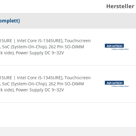
2 x G-LAN (Back side)
Hersteller
4 x USB (Back side)
Power Supply DC 9~32V
komplett)
1315URE | Intel Core i5-1345URE], Touchscreen
tt), SoC (System-On-Chip), 262 Pin SO-DIMM
ck side), Power Supply DC 9~32V
1315URE | Intel Core i5-1345URE], Touchscreen
tt), SoC (System-On-Chip), 262 Pin SO-DIMM
ck side), Power Supply DC 9~32V