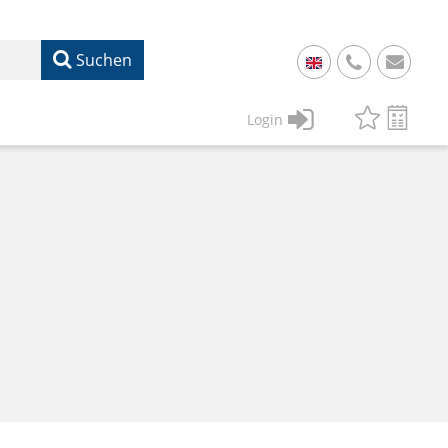
Suchen
+
49
Login
61
22
17
07
1
50