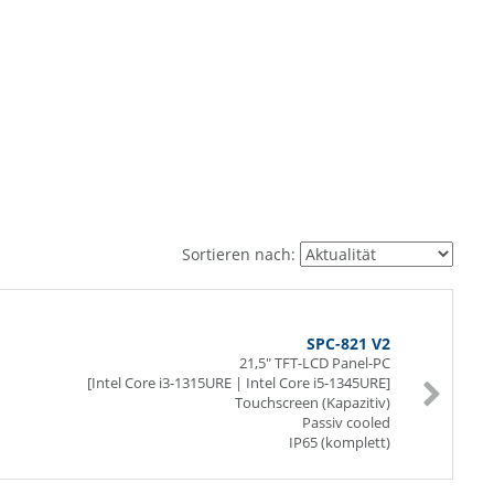
Sortieren nach:
SPC-821 V2
21,5" TFT-LCD Panel-PC
[Intel Core i3-1315URE | Intel Core i5-1345URE]
Touchscreen (Kapazitiv)
Passiv cooled
IP65 (komplett)
SoC (System-On-Chip)
262 Pin SO-DIMM DDR5