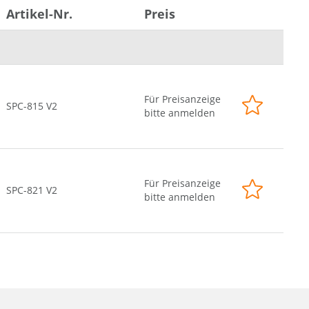
2 x G-LAN (Back side)
Artikel-Nr.
Preis
4 x USB (Back side)
Power Supply DC 9~32V
Für Preisanzeige
SPC-815 V2
bitte anmelden
Für Preisanzeige
SPC-821 V2
bitte anmelden