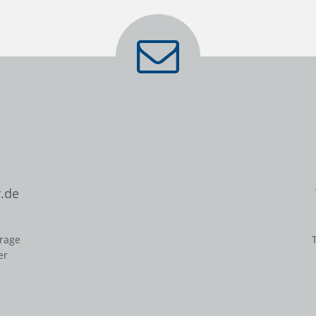
.de
frage
er