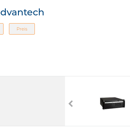
Advantech
Preis
IPC-631
Advantech
IPC-631
-