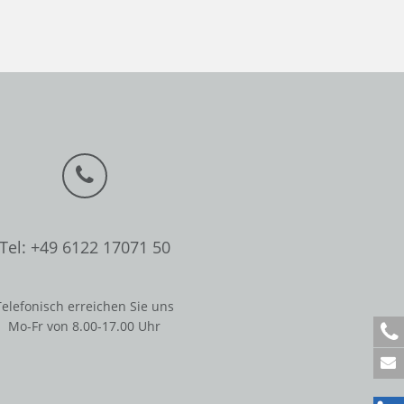
Tel: +49 6122 17071 50
Telefonisch erreichen Sie uns
Mo-Fr von 8.00-17.00 Uhr
+
4
9
6
1