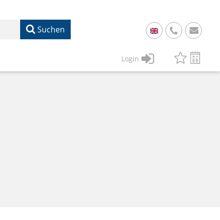
Suchen
+
49
Login
61
22
17
07
1
50