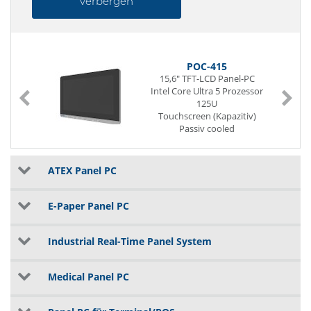
verbergen
POC-415
15,6" TFT-LCD Panel-PC
Intel Core Ultra 5 Prozessor
125U
Touchscreen (Kapazitiv)
Passiv cooled
IP65 (frontseitig) / IP43
SoC (System-On-Chip)
262 Pin SO-DIMM DDR5
ATEX Panel PC
256 GB SSD (NVMe)
2 x G-LAN (Back side)
5 x USB (Back side)
E-Paper Panel PC
Power Supply DC 19V
Industrial Real-Time Panel System
Medical Panel PC