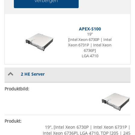
verbergen
APEX-S100
19"
[Intel Xeon 6730P | Intel
Xeon 6731P | Intel Xeon
6736P]
LGA 4710
TDP [205 | 245 | 250] W
DDR5
1 x G-LAN
2 HE Server
19", [Intel Xeon 6730P | Intel Xeon 6731P |
Intel Xeon 6736P], LGA 4710, TDP [205 | 245