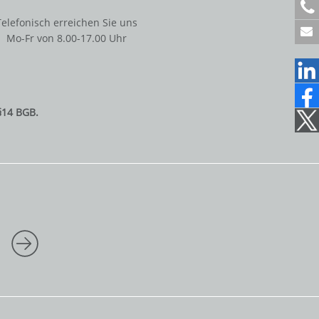
+
4
Telefonisch erreichen Sie uns
9
Mo-Fr von 8.00-17.00 Uhr
6
1
2
2
1
§14 BGB.
7
0
7
1
5
0