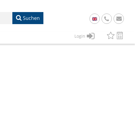
Suchen
+
49
Login
61
22
17
07
1
50