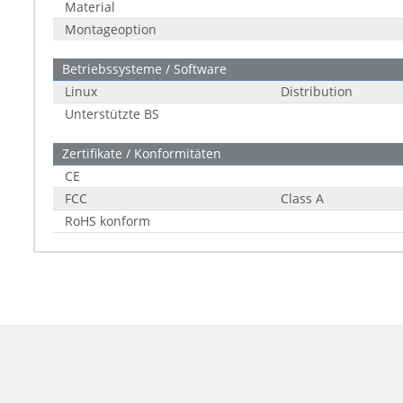
Material
Montageoption
Betriebssysteme / Software
Linux
Distribution
Unterstützte BS
Zertifikate / Konformitäten
CE
FCC
Class A
RoHS konform