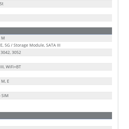
St
+ M
E, 5G / Storage Module, SATA III
 3042, 3052
III, WiFi+BT
+ M, E
o SIM