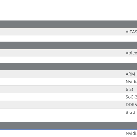
AITA
Aplex
ARM 
Nvidi
6 St
SoC (
DDR5
8 GB
Nvid