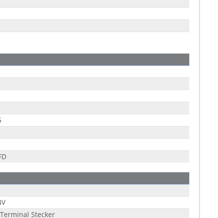
5
FD
4V
 Terminal Stecker