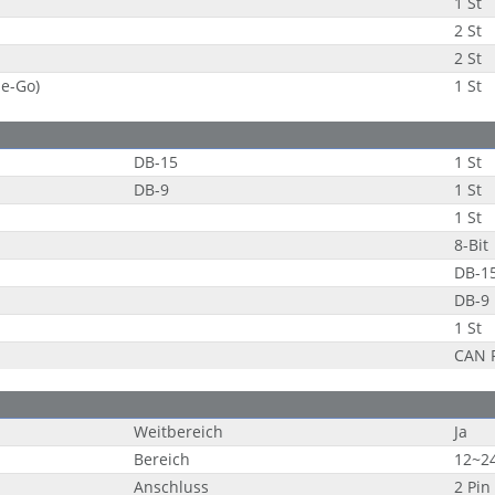
1 St
2 St
2 St
e-Go)
1 St
DB-15
1 St
DB-9
1 St
1 St
8-Bit
DB-1
DB-9
1 St
CAN 
Weitbereich
Ja
Bereich
12~2
Anschluss
2 Pin