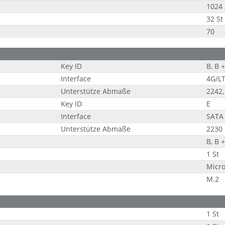
1024 
32 St
70
Key ID
B, B 
Interface
4G/LT
Unterstütze Abmaße
2242,
Key ID
E
Interface
SATA 
Unterstütze Abmaße
2230
B, B 
1 St
Micr
M.2
1 St