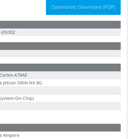
Datenblatt Download (PDF)
S-EN302
Cortex-A78AE
a Jetson ORIN NX 8G
System-On-Chip)
ia Ampere