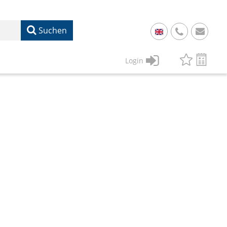
Suchen
+
49
Login
61
22
17
07
1
50