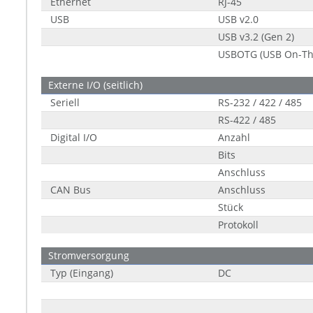
Ethernet
RJ-45
USB
USB v2.0
USB v3.2 (Gen 2)
USBOTG (USB On-Th
Externe I/O (seitlich)
Seriell
RS-232 / 422 / 485
RS-422 / 485
Digital I/O
Anzahl
Bits
Anschluss
CAN Bus
Anschluss
Stück
Protokoll
Stromversorgung
Typ (Eingang)
DC