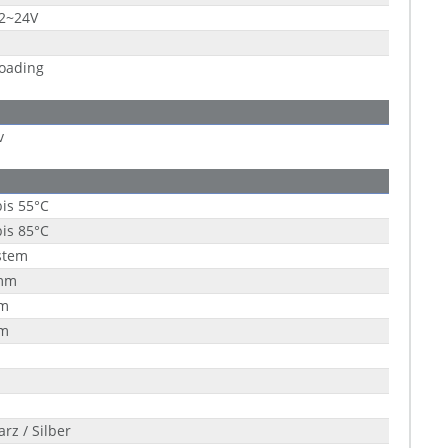
12~24V
Loading
v
bis 55°C
bis 85°C
stem
mm
m
m
rz / Silber