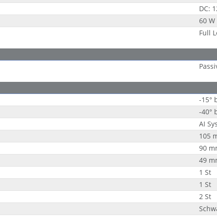
DC: 
60 W
Full 
Passi
-15° 
-40° 
AI Sy
105 
90 m
49 m
1 St
1 St
2 St
Schwa