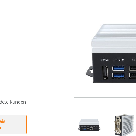
eldete Kunden
eis
n