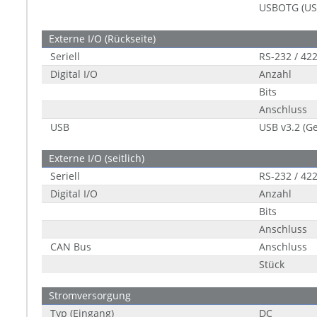
USBOTG (US
Externe I/O (Rückseite)
Seriell
RS-232 / 422
Digital I/O
Anzahl
Bits
Anschluss
USB
USB v3.2 (Ge
Externe I/O (seitlich)
Seriell
RS-232 / 422
Digital I/O
Anzahl
Bits
Anschluss
CAN Bus
Anschluss
Stück
Stromversorgung
Typ (Eingang)
DC