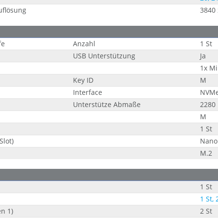
uflösung
3840 
fe
Anzahl
1 St
USB Unterstützung
Ja
1x Mi
Key ID
M
Interface
NVM
Unterstütze Abmaße
2280
M
1 St
Slot)
Nano
M.2
1 St
1 St, 
n 1)
2 St