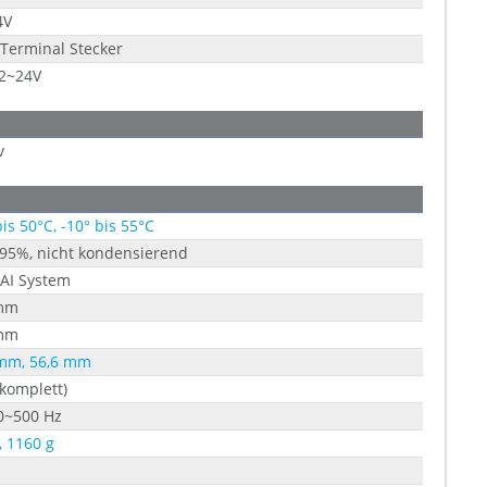
4V
 Terminal Stecker
12~24V
v
bis 50°C, -10° bis 55°C
 95%, nicht kondensierend
AI System
mm
mm
 mm, 56,6 mm
(komplett)
0~500 Hz
, 1160 g