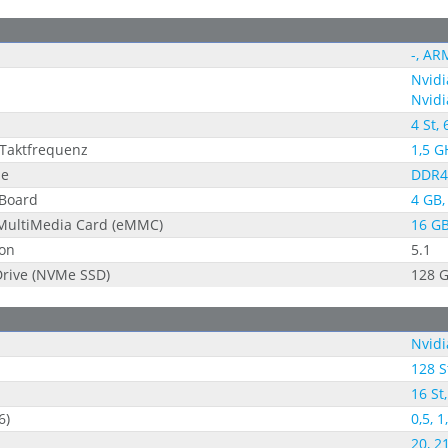
-, AR
Nvidi
Nvidi
4 St, 
Taktfrequenz
1,5 G
pe
DDR4
nBoard
4 GB,
ultiMedia Card (eMMC)
16 GB
on
5.1
 Drive (NVMe SSD)
128 
Nvidi
128 S
16 St,
6)
0,5, 1
20, 21