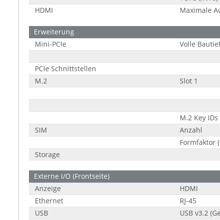
HDMI
Maximale A
Erweiterung
Mini-PCIe
Volle Bautie
PCIe Schnittstellen
M.2
Slot 1
M.2 Key IDs
SIM
Anzahl
Formfaktor (
Storage
Externe I/O (Frontseite)
Anzeige
HDMI
Ethernet
RJ-45
USB
USB v3.2 (Ge