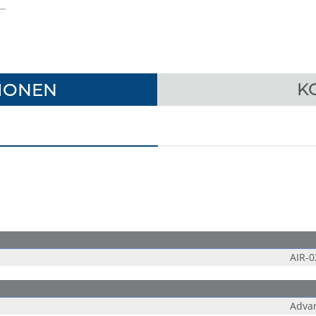
IONEN
K
AIR-0
Adva