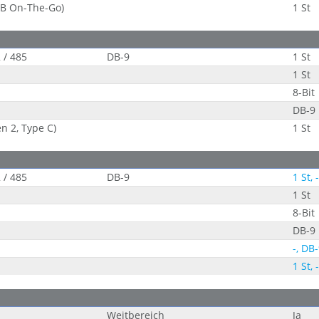
B On-The-Go)
1 St
 / 485
DB-9
1 St
1 St
8-Bit
DB-9
n 2, Type C)
1 St
 / 485
DB-9
1 St, -
1 St
8-Bit
DB-9
-, DB
1 St, -
Weitbereich
Ja