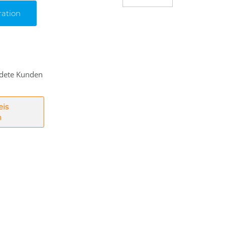
ration
eldete Kunden
eis
n