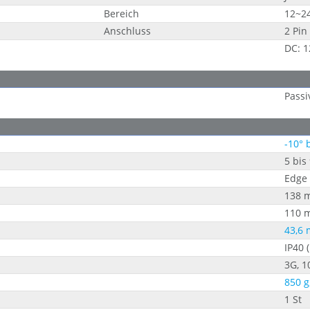
Bereich
12~2
Anschluss
2 Pin
DC: 
Passi
-10° 
5 bis
Edge 
138 
110 
43,6
IP40 
3G, 1
850 g
1 St