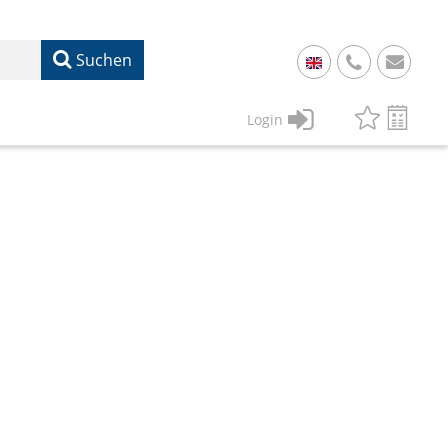
Suchen
+
49
Login
61
22
17
07
1
50