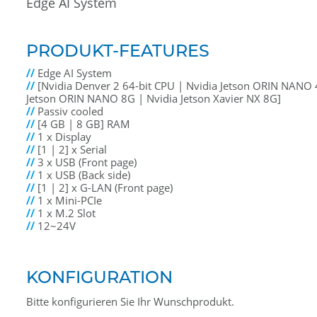
Edge AI System
PRODUKT-FEATURES
//
Edge AI System
//
[Nvidia Denver 2 64-bit CPU | Nvidia Jetson ORIN NANO 
Jetson ORIN NANO 8G | Nvidia Jetson Xavier NX 8G]
//
Passiv cooled
//
[4 GB | 8 GB] RAM
//
1 x Display
//
[1 | 2] x Serial
//
3 x USB (Front page)
//
1 x USB (Back side)
//
[1 | 2] x G-LAN (Front page)
//
1 x Mini-PCIe
//
1 x M.2 Slot
//
12~24V
KONFIGURATION
Bitte konfigurieren Sie Ihr Wunschprodukt.