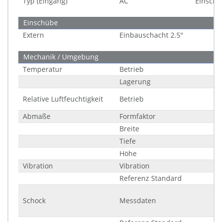
Typ (Eingang)
AC
Einsch
Einschübe
Extern
Einbauschacht 2.5"
Mechanik / Umgebung
Temperatur
Betrieb
Lagerung
Relative Luftfeuchtigkeit
Betrieb
Abmaße
Formfaktor
Breite
Tiefe
Höhe
Vibration
Vibration
Referenz Standard
Schock
Messdaten