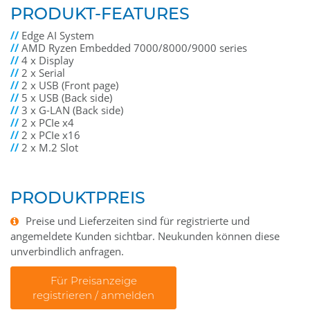
PRODUKT-FEATURES
//
Edge AI System
//
AMD Ryzen Embedded 7000/8000/9000 series
//
4 x Display
//
2 x Serial
//
2 x USB (Front page)
//
5 x USB (Back side)
//
3 x G-LAN (Back side)
//
2 x PCIe x4
//
2 x PCIe x16
//
2 x M.2 Slot
PRODUKTPREIS
Preise und Lieferzeiten sind für registrierte und
angemeldete Kunden sichtbar. Neukunden können diese
unverbindlich anfragen.
Für Preisanzeige
registrieren / anmelden