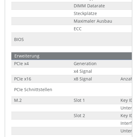
DIMM Datarate
Steckplätze
Maximaler Ausbau
ECC
BIOS
Erweiterung
PCIe x4
Generation
x4 Signal
PCIe x16
x8 Signal
Anzahl
PCIe Schnittstellen
M.2
Slot 1
Key ID
Unters
Slot 2
Key ID
Interfac
Unters