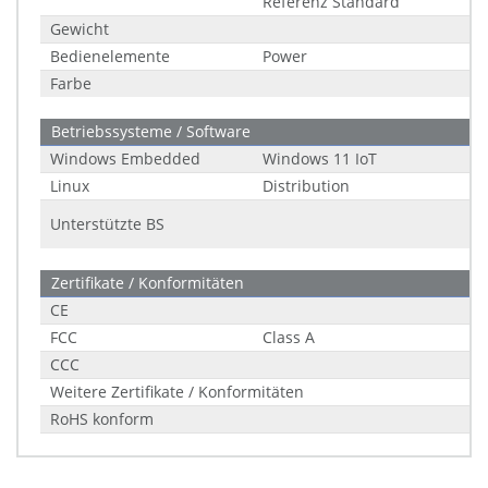
Referenz Standard
Gewicht
Bedienelemente
Power
Farbe
Betriebssysteme / Software
Windows Embedded
Windows 11 IoT
Linux
Distribution
Unterstützte BS
Zertifikate / Konformitäten
CE
FCC
Class A
CCC
Weitere Zertifikate / Konformitäten
RoHS konform