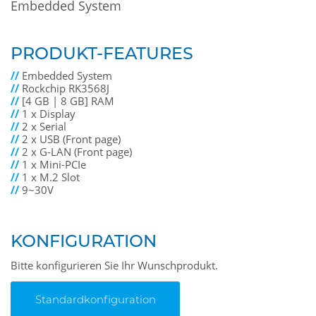
Embedded System
PRODUKT-FEATURES
//
Embedded System
//
Rockchip RK3568J
//
[4 GB | 8 GB] RAM
//
1 x Display
//
2 x Serial
//
2 x USB (Front page)
//
2 x G-LAN (Front page)
//
1 x Mini-PCIe
//
1 x M.2 Slot
//
9~30V
KONFIGURATION
Bitte konfigurieren Sie Ihr Wunschprodukt.
Standardkonfiguration