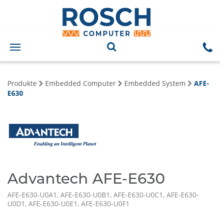
Toggle
navigation
Produkte
Embedded Computer
Embedded System
AFE-
E630
Advantech AFE-E630
AFE-E630-U0A1, AFE-E630-U0B1, AFE-E630-U0C1, AFE-E630-
U0D1, AFE-E630-U0E1, AFE-E630-U0F1