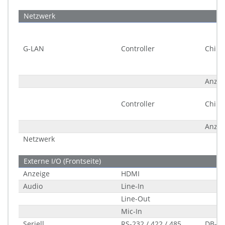
Netzwerk
G-LAN
Controller
Chips
Anzah
Controller
Chips
Anzah
Netzwerk
Externe I/O (Frontseite)
Anzeige
HDMI
Audio
Line-In
Line-Out
Mic-In
Seriell
RS-232 / 422 / 485
DB-9