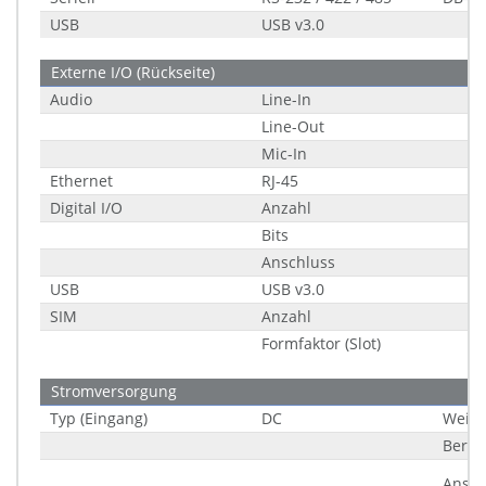
USB
USB v3.0
Externe I/O (Rückseite)
Audio
Line-In
Line-Out
Mic-In
Ethernet
RJ-45
Digital I/O
Anzahl
Bits
Anschluss
USB
USB v3.0
SIM
Anzahl
Formfaktor (Slot)
Stromversorgung
Typ (Eingang)
DC
Weitb
Berei
Ansch