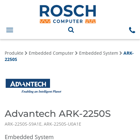
Toggle
navigation
Produkte
Embedded Computer
Embedded System
ARK-
2250S
Advantech ARK-2250S
ARK-2250S-S9A1E, ARK-2250S-U0A1E
Embedded System