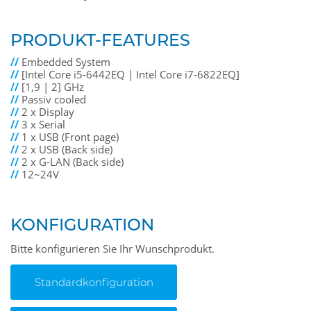
PRODUKT-FEATURES
//
Embedded System
//
[Intel Core i5-6442EQ | Intel Core i7-6822EQ]
//
[1,9 | 2] GHz
//
Passiv cooled
//
2 x Display
//
3 x Serial
//
1 x USB (Front page)
//
2 x USB (Back side)
//
2 x G-LAN (Back side)
//
12~24V
KONFIGURATION
Bitte konfigurieren Sie Ihr Wunschprodukt.
Standardkonfiguration