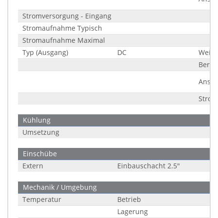
Stromversorgung - Eingang
Stromaufnahme Typisch
Stromaufnahme Maximal
Typ (Ausgang)
DC
Weitb
Berei
Ansch
Strom
Kühlung
Umsetzung
Einschübe
Extern
Einbauschacht 2.5"
Mechanik / Umgebung
Temperatur
Betrieb
Lagerung