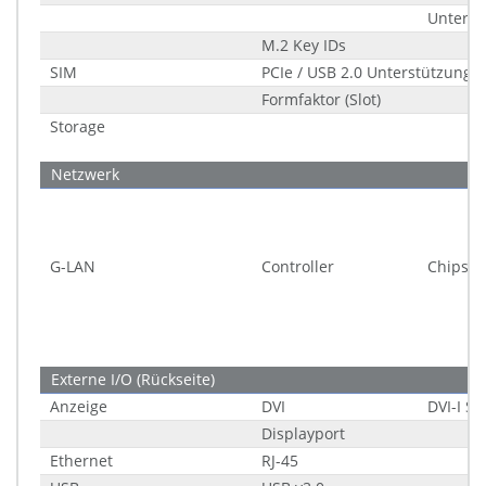
Unters
M.2 Key IDs
SIM
PCIe / USB 2.0 Unterstützung
Formfaktor (Slot)
Storage
Netzwerk
G-LAN
Controller
Chipsat
Externe I/O (Rückseite)
Anzeige
DVI
DVI-I Si
Displayport
Ethernet
RJ-45