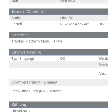
USB
USB v3.0
Externe I/O (seitlich)
Audio
Line-Out
Seriell
RS-232 / 422 / 485
DB-9
Sicherheit
Trusted Platform Modul (TPM)
Stromversorgung
Typ (Eingang)
DC
Weitber
Bereich
Anschlu
Stromversorgung - Eingang
Real-Time Clock (RTC) Batterie
Kühlung
Umsetzung