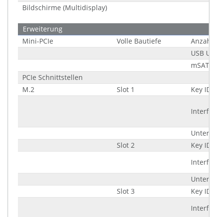
Bildschirme (Multidisplay)
Erweiterung
Mini-PCIe
Volle Bautiefe
Anzahl
USB Unt
mSATA 
PCIe Schnittstellen
M.2
Slot 1
Key ID
Interfac
Unters
Slot 2
Key ID
Interfac
Unters
Slot 3
Key ID
Interfac