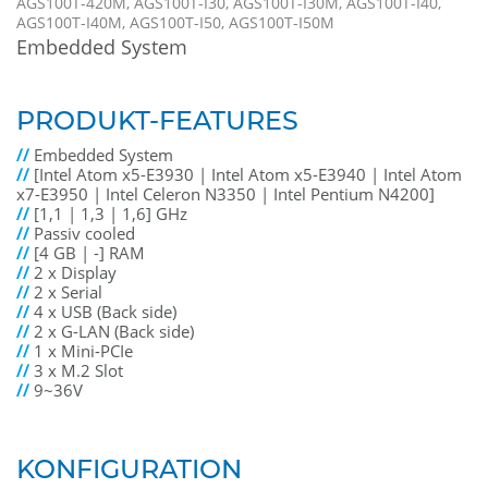
AGS100T-420M, AGS100T-I30, AGS100T-I30M, AGS100T-I40,
AGS100T-I40M, AGS100T-I50, AGS100T-I50M
Embedded System
PRODUKT-FEATURES
//
Embedded System
//
[Intel Atom x5-E3930 | Intel Atom x5-E3940 | Intel Atom
x7-E3950 | Intel Celeron N3350 | Intel Pentium N4200]
//
[1,1 | 1,3 | 1,6] GHz
//
Passiv cooled
//
[4 GB | -] RAM
//
2 x Display
//
2 x Serial
//
4 x USB (Back side)
//
2 x G-LAN (Back side)
//
1 x Mini-PCIe
//
3 x M.2 Slot
//
9~36V
KONFIGURATION