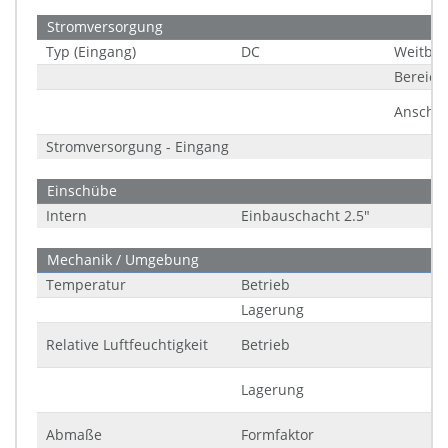
Stromversorgung
Typ (Eingang)
DC
Weitber
Bereich
Anschlu
Stromversorgung - Eingang
Einschübe
Intern
Einbauschacht 2.5"
Mechanik / Umgebung
Temperatur
Betrieb
Lagerung
Relative Luftfeuchtigkeit
Betrieb
Lagerung
Abmaße
Formfaktor