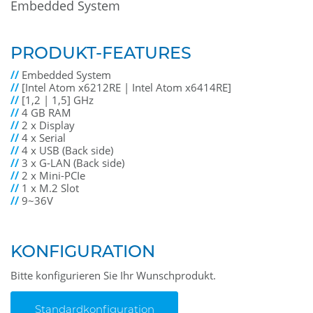
Embedded System
PRODUKT-FEATURES
//
Embedded System
//
[Intel Atom x6212RE | Intel Atom x6414RE]
//
[1,2 | 1,5] GHz
//
4 GB RAM
//
2 x Display
//
4 x Serial
//
4 x USB (Back side)
//
3 x G-LAN (Back side)
//
2 x Mini-PCIe
//
1 x M.2 Slot
//
9~36V
KONFIGURATION
Bitte konfigurieren Sie Ihr Wunschprodukt.
Standardkonfiguration