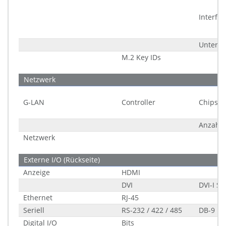
Interfac
Unters
M.2 Key IDs
Netzwerk
G-LAN
Controller
Chipsat
Anzahl
Netzwerk
Externe I/O (Rückseite)
Anzeige
HDMI
DVI
DVI-I Si
Ethernet
RJ-45
Seriell
RS-232 / 422 / 485
DB-9
Digital I/O
Bits