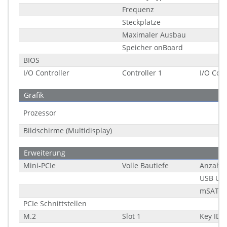
Frequenz
Steckplätze
Maximaler Ausbau
Speicher onBoard
BIOS
I/O Controller
Controller 1
I/O Cont
Grafik
Prozessor
Bildschirme (Multidisplay)
Erweiterung
Mini-PCIe
Volle Bautiefe
Anzahl
USB Unt
mSATA 
PCIe Schnittstellen
M.2
Slot 1
Key ID