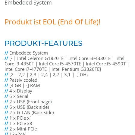
Embedded System
Produkt ist EOL (End Of Life)!
PRODUKT-FEATURES
//
Embedded System
//
[- | Intel Celeron G1820TE | Intel Core i3-4330TE | Intel
Core i3-4350T | Intel Core i5-4570TE | Intel Core i5-4590T |
Intel Core i7-4770TE | Intel Pentium G3320TE]
//
[2 | 2,2 | 2,3 | 2,4 | 2,7 | 3,1 | -] GHz
//
Passiv cooled
//
[4 GB | -] RAM
//
4 x Display
//
6 x Serial
//
2 x USB (Front page)
//
6 x USB (Back side)
//
2 x G-LAN (Back side)
//
1 x PCIe x1
//
1 x PCIe x8
//
2 x Mini-PCIe
//
12~24V