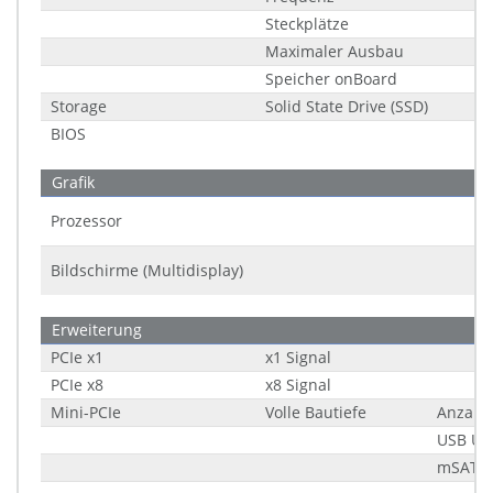
Steckplätze
Maximaler Ausbau
Speicher onBoard
Storage
Solid State Drive (SSD)
BIOS
Grafik
Prozessor
Bildschirme (Multidisplay)
Erweiterung
PCIe x1
x1 Signal
PCIe x8
x8 Signal
Mini-PCIe
Volle Bautiefe
Anzahl
USB Un
mSATA 