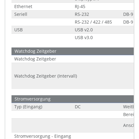
Ethernet
RJ-45
Seriell
RS-232
DB-9
RS-232 / 422 / 485
DB-9
USB
USB v2.0
USB v3.0
Watchdog Zeitgeber
Watchdog Zeitgeber
Watchdog Zeitgeber (Intervall)
Stromversorgung
Typ (Eingang)
DC
Weitbe
Bereich
Anschl
Stromversorgung - Eingang