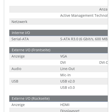
Anzahl
Active Management Technology
Netzwerk
Interne I/O
Serial-ATA
S-ATA R3.0 (6 Gbit/s, 600 MB/s)
Externe I/O (Frontseite)
Anzeige
VGA
DVI
DVI-D S
Audio
Line-Out
Mic-In
USB
USB v2.0
USB v3.0
Externe I/O (Rückseite)
Anzeige
HDMI
Displayport