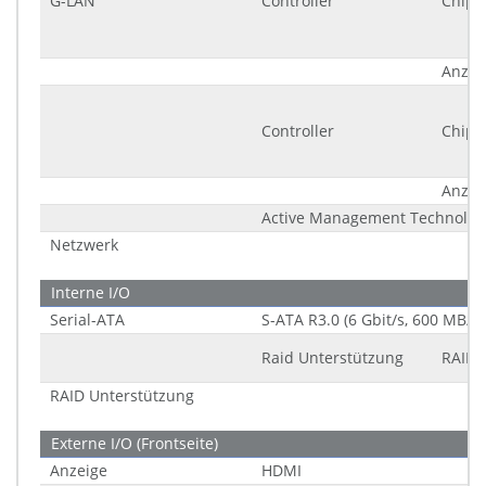
G-LAN
Controller
Chips
Anzah
Controller
Chips
Anzah
Active Management Technology
Netzwerk
Interne I/O
Serial-ATA
S-ATA R3.0 (6 Gbit/s, 600 MB/s)
Raid Unterstützung
RAID 
RAID Unterstützung
Externe I/O (Frontseite)
Anzeige
HDMI