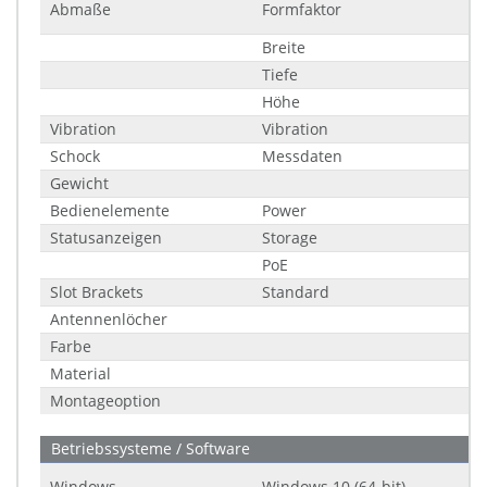
Abmaße
Formfaktor
Breite
Tiefe
Höhe
Vibration
Vibration
Schock
Messdaten
Gewicht
Bedienelemente
Power
Statusanzeigen
Storage
PoE
Slot Brackets
Standard
Antennenlöcher
Farbe
Material
Montageoption
Betriebssysteme / Software
Windows
Windows 10 (64-bit)