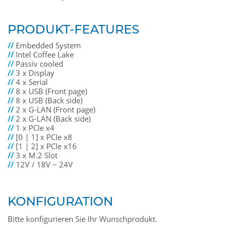
PRODUKT-FEATURES
//
Embedded System
//
Intel Coffee Lake
//
Passiv cooled
//
3 x Display
//
4 x Serial
//
8 x USB (Front page)
//
8 x USB (Back side)
//
2 x G-LAN (Front page)
//
2 x G-LAN (Back side)
//
1 x PCIe x4
//
[0 | 1] x PCIe x8
//
[1 | 2] x PCIe x16
//
3 x M.2 Slot
//
12V / 18V ~ 24V
KONFIGURATION
Bitte konfigurieren Sie Ihr Wunschprodukt.