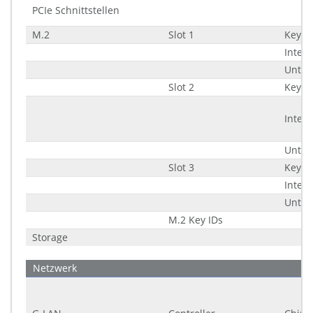
PCIe Schnittstellen
M.2
Slot 1
Key I
Interf
Unter
Slot 2
Key I
Interf
Unter
Slot 3
Key I
Interf
Unter
M.2 Key IDs
Storage
Netzwerk