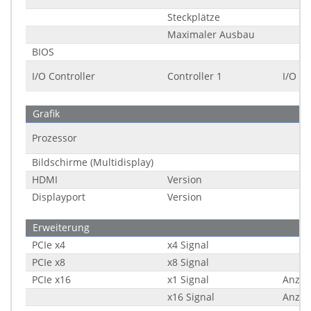
Steckplätze
Maximaler Ausbau
BIOS
I/O Controller
Controller 1
I/O Co
Grafik
Prozessor
Bildschirme (Multidisplay)
HDMI
Version
Displayport
Version
Erweiterung
PCIe x4
x4 Signal
PCIe x8
x8 Signal
PCIe x16
x1 Signal
Anzah
x16 Signal
Anzah