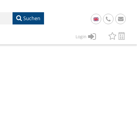
Suchen
+
49
Login
61
22
17
07
1
50