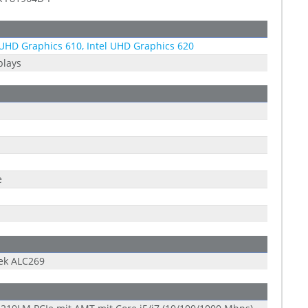
 UHD Graphics 610, Intel UHD Graphics 620
plays
e
ek ALC269