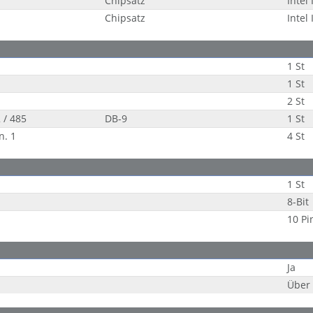
Chipsatz
Intel
Chipsatz
Intel
1 St
1 St
2 St
 / 485
DB-9
1 St
n. 1
4 St
1 St
8-Bit
10 Pi
Ja
Über 