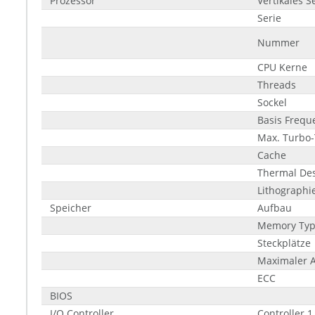
Prozessor
Vertikales 
Serie
Nummer
CPU Kerne
Threads
Sockel
Basis Frequ
Max. Turbo-
Cache
Thermal Des
Lithographi
Speicher
Aufbau
Memory Ty
Steckplätze
Maximaler 
ECC
BIOS
I/O Controller
Controller 1