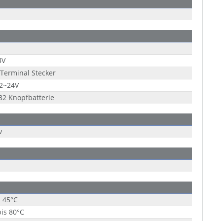
4V
 Terminal Stecker
12~24V
2 Knopfbatterie
v
s 45°C
bis 80°C