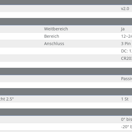
v2.0
Weitbereich
Ja
Bereich
12~2
Anschluss
3 Pin
DC: 
CR203
Passi
ht 2.5"
1 St
0° bi
-20° 