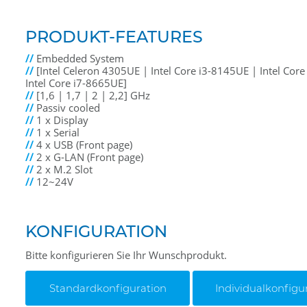
PRODUKT-FEATURES
//
Embedded System
//
[Intel Celeron 4305UE | Intel Core i3-8145UE | Intel Cor
Intel Core i7-8665UE]
//
[1,6 | 1,7 | 2 | 2,2] GHz
//
Passiv cooled
//
1 x Display
//
1 x Serial
//
4 x USB (Front page)
//
2 x G-LAN (Front page)
//
2 x M.2 Slot
//
12~24V
KONFIGURATION
Bitte konfigurieren Sie Ihr Wunschprodukt.
Standardkonfiguration
Individualkonfigu