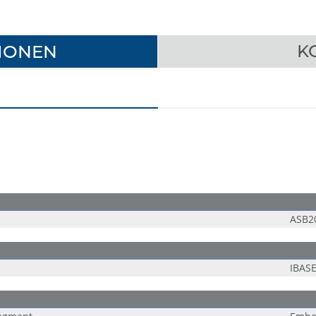
IONEN
K
ASB2
IBAS