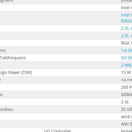
Segment
Embe
Intel
Intel
8365U
2 St, 
2 St, 
BGA 
enz
1,6 G
Taktfrequenz
3,9 G
2 MB,
ign Power (TDP)
15 W
e
14 n
260 
pe
DDR4
2 St
Ausbau
32 G
wird 
AMI 
I/O Controller
Finte