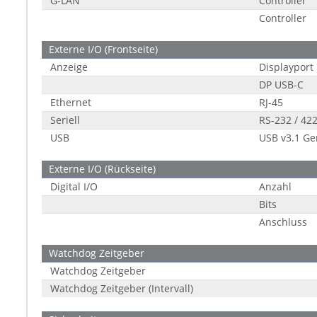
G-LAN
Controller
Controller
Externe I/O (Frontseite)
Anzeige
Displayport
DP USB-C
Ethernet
RJ-45
Seriell
RS-232 / 422
USB
USB v3.1 Ge
Externe I/O (Rückseite)
Digital I/O
Anzahl
Bits
Anschluss
Watchdog Zeitgeber
Watchdog Zeitgeber
Watchdog Zeitgeber (Intervall)