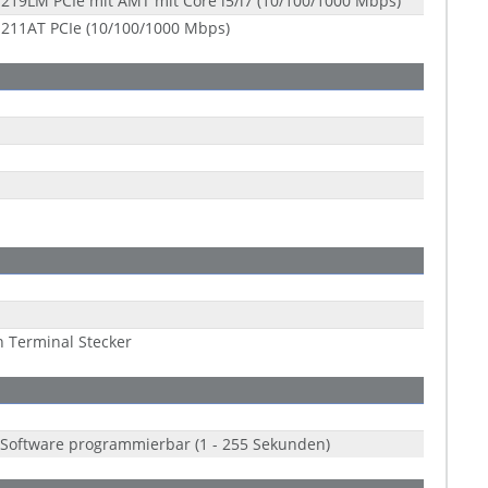
 I219LM PCIe mit AMT mit Core i5/i7 (10/100/1000 Mbps)
 I211AT PCIe (10/100/1000 Mbps)
n Terminal Stecker
Software programmierbar (1 - 255 Sekunden)