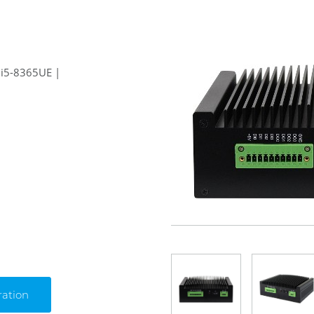
e i5-8365UE |
ration