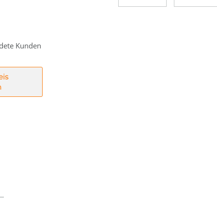
eldete Kunden
eis
n