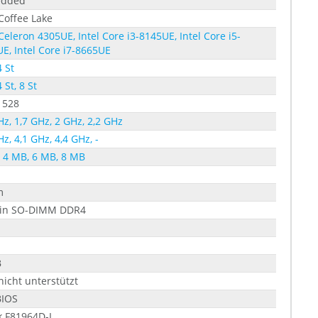
dded
 Coffee Lake
 Celeron 4305UE, Intel Core i3-8145UE, Intel Core i5-
E, Intel Core i7-8665UE
4 St
4 St, 8 St
1528
Hz, 1,7 GHz, 2 GHz, 2,2 GHz
Hz, 4,1 GHz, 4,4 GHz, -
 4 MB, 6 MB, 8 MB
m
Pin SO-DIMM DDR4
B
nicht unterstützt
BIOS
k F81964D-I