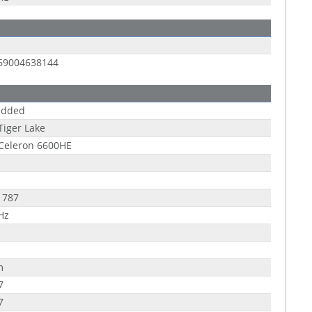
69004638144
dded
 Tiger Lake
 Celeron 6600HE
1787
Hz
m
7
7