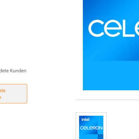
eldete Kunden
eis
n