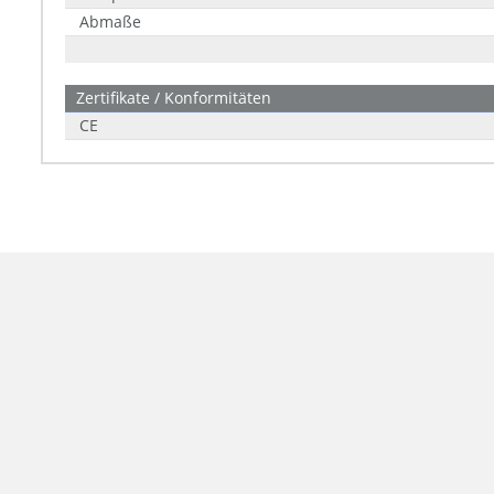
Abmaße
Zertifikate / Konformitäten
CE