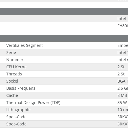
Intel
FH80
Vertikales Segment
Embe
Serie
Intel
Nummer
Intel
CPU Kerne
2 St
Threads
2 St
Sockel
BGA 
Basis Frequenz
2,6 G
Cache
8 MB
Thermal Design Power (TDP)
35 W
Lithographie
10 n
Spec-Code
SRKX
Spec-Code
SRKX