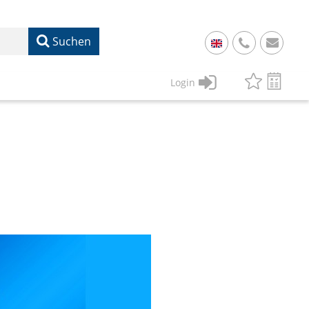
Suchen
+
49
Login
61
22
17
07
1
50