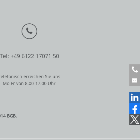
Tel: +49 6122 17071 50
+
4
Telefonisch erreichen Sie uns
9
Mo-Fr von 8.00-17.00 Uhr
6
1
2
2
1
§14 BGB.
7
0
7
1