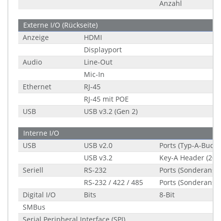
Anzahl
Externe I/O (Rückseite)
Anzeige
HDMI
Displayport
Audio
Line-Out
Mic-In
Ethernet
RJ-45
RJ-45 mit POE
USB
USB v3.2 (Gen 2)
Interne I/O
USB
USB v2.0
Ports (Typ-A-Buchs
USB v3.2
Key-A Header (20-P
Seriell
RS-232
Ports (Sonderansc
RS-232 / 422 / 485
Ports (Sonderansc
Digital I/O
Bits
8-Bit
SMBus
Serial Peripheral Interface (SPI)