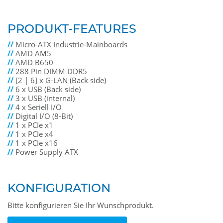
PRODUKT-FEATURES
//
Micro-ATX Industrie-Mainboards
//
AMD AM5
//
AMD B650
//
288 Pin DIMM DDR5
//
[2 | 6] x G-LAN (Back side)
//
6 x USB (Back side)
//
3 x USB (internal)
//
4 x Seriell I/O
//
Digital I/O (8-Bit)
//
1 x PCIe x1
//
1 x PCIe x4
//
1 x PCIe x16
//
Power Supply ATX
KONFIGURATION
Bitte konfigurieren Sie Ihr Wunschprodukt.