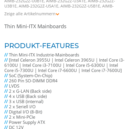
AIMB-232G2Z-U0B1E, AIMB-232G2Z-U3A1E, AIMB-232G2Z-
U3B1E, AIMB-232G2Z-U5A1E, AIMB-232G2Z-U5B1E, AIMB-
232G2Z-U7A1E, AIMB-232G2Z-U7B1E
Zeige alle Artikelnummern
Thin Mini-ITX Mainboards
PRODUKT-FEATURES
//
Thin Mini-ITX Industrie-Mainboards
//
[Intel Celeron 3955U | Intel Celeron 3965U | Intel Core i3-
6100U | Intel Core i3-7100U | Intel Core i5-6300U | Intel
Core i5-7300U | Intel Core i7-6600U | Intel Core i7-7600U]
//
SoC (System-On-Chip)
//
260 Pin SO-DIMM DDR4
//
LVDS
//
2 x G-LAN (Back side)
//
4 x USB (Back side)
//
3 x USB (internal)
//
2 x Seriell I/O
//
Digital I/O (8-Bit)
//
2 x Mini-PCIe
//
Power Supply ATX
//
DC 12V