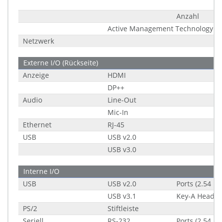
Anzahl
Active Management Technology (A
Netzwerk
Externe I/O (Rückseite)
Anzeige
HDMI
DP++
Audio
Line-Out
Mic-In
Ethernet
RJ-45
USB
USB v2.0
USB v3.0
Interne I/O
USB
USB v2.0
Ports (2.54 m
USB v3.1
Key-A Header 
PS/2
Stiftleiste
Seriell
RS-232
Ports (2.54 m