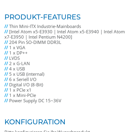
PRODUKT-FEATURES
//
Thin Mini-ITX Industrie-Mainboards
//
[Intel Atom x5-E3930 | Intel Atom x5-E3940 | Intel Atom
x7-E3950 | Intel Pentium N4200]
//
204 Pin SO-DIMM DDR3L
//
1 x VGA
//
1 x DP++
//
LVDS
//
2 x G-LAN
//
4 x USB
//
5 x USB (internal)
//
6 x Seriell I/O
//
Digital I/O (8-Bit)
//
1 x PCIe x1
//
1 x Mini-PCIe
//
Power Supply DC 15~36V
KONFIGURATION