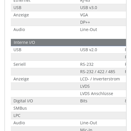
Ethernet
RJ-45
USB
USB v3.0
Anzeige
VGA
DP++
Audio
Line-Out
Interne I/O
USB
USB v2.0
Por
Por
Seriell
RS-232
Por
RS-232 / 422 / 485
Por
Anzeige
LCD- / Inverterstrom
LVDS
LVDS Anschlüsse
Digital I/O
Bits
8-B
SMBus
LPC
Audio
Line-Out
Mic-In