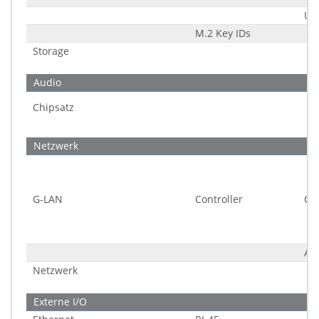
Un
M.2 Key IDs
Storage
Audio
Chipsatz
Netzwerk
G-LAN
Controller
Ch
An
Netzwerk
Externe I/O