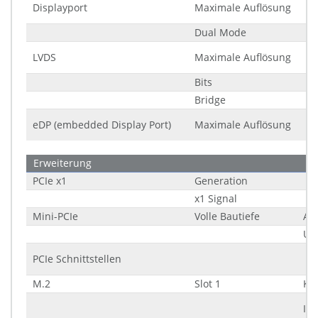
Displayport
Maximale Auflösung
Dual Mode
LVDS
Maximale Auflösung
Bits
Bridge
eDP (embedded Display Port)
Maximale Auflösung
Erweiterung
PCIe x1
Generation
x1 Signal
Mini-PCIe
Volle Bautiefe
An
US
PCIe Schnittstellen
M.2
Slot 1
Key
Int