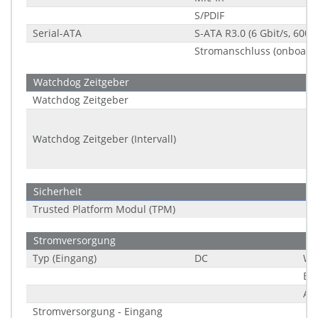
S/PDIF
Serial-ATA
S-ATA R3.0 (6 Gbit/s, 600 
Stromanschluss (onboard
Watchdog Zeitgeber
Watchdog Zeitgeber
Watchdog Zeitgeber (Intervall)
Sicherheit
Trusted Platform Modul (TPM)
Stromversorgung
Typ (Eingang)
DC
We
Be
An
Stromversorgung - Eingang