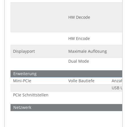
HW Decode
HW Encode
Displayport
Maximale Auflösung
Dual Mode
Erweiterung
Mini-PCIe
Volle Bautiefe
Anzahl
USB Unt
PCIe Schnittstellen
Netzwerk