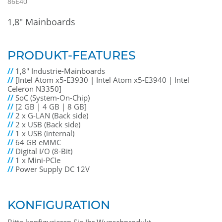
86E40
1,8" Mainboards
PRODUKT-FEATURES
//
1,8" Industrie-Mainboards
//
[Intel Atom x5-E3930 | Intel Atom x5-E3940 | Intel
Celeron N3350]
//
SoC (System-On-Chip)
//
[2 GB | 4 GB | 8 GB]
//
2 x G-LAN (Back side)
//
2 x USB (Back side)
//
1 x USB (internal)
//
64 GB eMMC
//
Digital I/O (8-Bit)
//
1 x Mini-PCIe
//
Power Supply DC 12V
KONFIGURATION