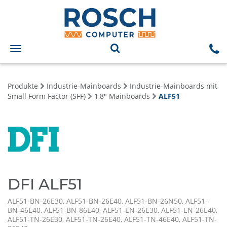
Toggle
navigation
Produkte
Industrie-Mainboards
Industrie-Mainboards mit
Small Form Factor (SFF)
1,8" Mainboards
ALF51
DFI ALF51
ALF51-BN-26E30, ALF51-BN-26E40, ALF51-BN-26N50, ALF51-
BN-46E40, ALF51-BN-86E40, ALF51-EN-26E30, ALF51-EN-26E40,
ALF51-TN-26E30, ALF51-TN-26E40, ALF51-TN-46E40, ALF51-TN-