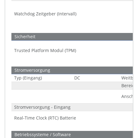
Watchdog Zeitgeber (Intervall)
Sicherheit
Trusted Platform Modul (TPM)
Stromversorgung
Typ (Eingang)
DC
Weitber
Bereich
Anschlu
Stromversorgung - Eingang
Real-Time Clock (RTC) Batterie
Betriebssysteme / Software