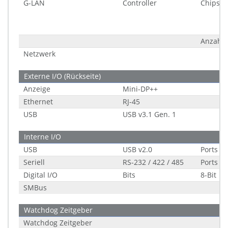
G-LAN
Controller
Chipsat
Anzahl
Netzwerk
Externe I/O (Rückseite)
Anzeige
Mini-DP++
Ethernet
RJ-45
USB
USB v3.1 Gen. 1
Interne I/O
USB
USB v2.0
Ports (1
Seriell
RS-232 / 422 / 485
Ports (1
Digital I/O
Bits
8-Bit
SMBus
Watchdog Zeitgeber
Watchdog Zeitgeber