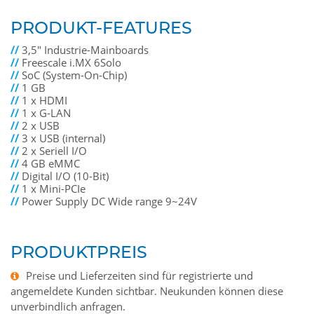
PRODUKT-FEATURES
//
3,5" Industrie-Mainboards
//
Freescale i.MX 6Solo
//
SoC (System-On-Chip)
//
1 GB
//
1 x HDMI
//
1 x G-LAN
//
2 x USB
//
3 x USB (internal)
//
2 x Seriell I/O
//
4 GB eMMC
//
Digital I/O (10-Bit)
//
1 x Mini-PCIe
//
Power Supply DC Wide range 9~24V
PRODUKTPREIS
Preise und Lieferzeiten sind für registrierte und
angemeldete Kunden sichtbar. Neukunden können diese
unverbindlich anfragen.