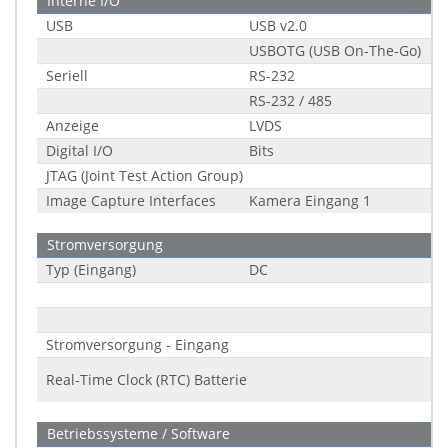
Interne I/O
USB
USB v2.0
USBOTG (USB On-The-Go)
Seriell
RS-232
RS-232 / 485
Anzeige
LVDS
Digital I/O
Bits
JTAG (Joint Test Action Group)
Image Capture Interfaces
Kamera Eingang 1
Stromversorgung
Typ (Eingang)
DC
Stromversorgung - Eingang
Real-Time Clock (RTC) Batterie
Betriebssysteme / Software