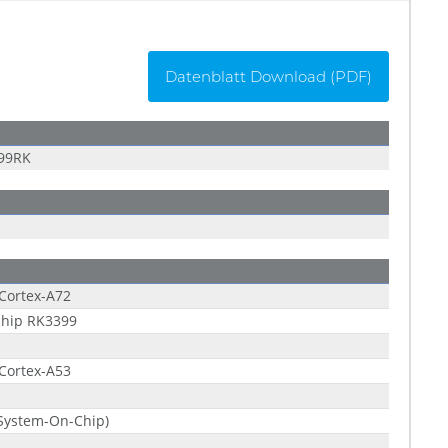
Datenblatt Download (PDF)
99RK
Cortex-A72
chip RK3399
Cortex-A53
System-On-Chip)