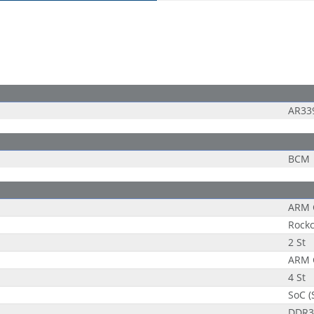
AR33
BCM
ARM 
Rock
2 St
ARM 
4 St
SoC (
DDR3