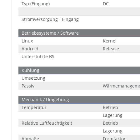
Typ (Eingang)
DC
Stromversorgung - Eingang
Betriebssysteme / Software
Linux
Kernel
Android
Release
Unterstützte BS
Kühlung
Umsetzung
Passiv
Wärmemanageme
Mechanik / Umgebung
Temperatur
Betrieb
Lagerung
Relative Luftfeuchtigkeit
Betrieb
Lagerung
Abmaße
Formfaktor