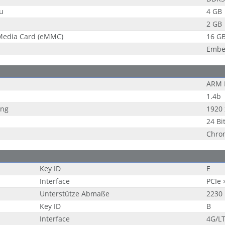
u
4 GB
d
2 GB
edia Card (eMMC)
16 G
Embe
ARM 
1.4b
ung
1920 
24 Bi
Chro
Key ID
E
Interface
PCIe 
Unterstütze Abmaße
2230
Key ID
B
Interface
4G/LT