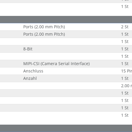
1 St
Ports (2.00 mm Pitch)
2 St
Ports (2.00 mm Pitch)
1 St
1 St
8-Bit
1 St
1 St
1
MIPI-CSI (Camera Serial Interface)
1 St
Anschluss
15 Pi
Anzahl
1 St
2.00 
1 St
1 St
1 St
1 St