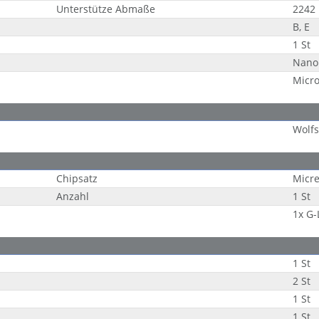
Unterstütze Abmaße
2242
B, E
1 St
Nano
Micr
Wolf
Chipsatz
Micre
Anzahl
1 St
1x G
1 St
2 St
1 St
1 St