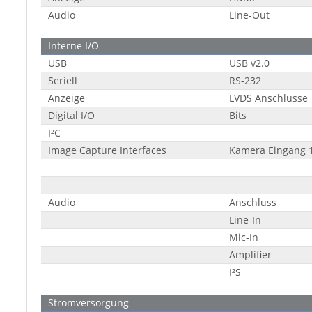
Audio
Line-Out
Interne I/O
USB
USB v2.0
Seriell
RS-232
Anzeige
LVDS Anschlüsse
Digital I/O
Bits
I²C
Image Capture Interfaces
Kamera Eingang 
Audio
Anschluss
Line-In
Mic-In
Amplifier
I²S
Stromversorgung