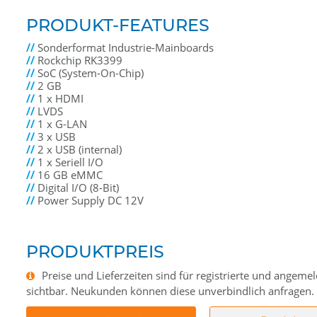
PRODUKT-FEATURES
//
Sonderformat Industrie-Mainboards
//
Rockchip RK3399
//
SoC (System-On-Chip)
//
2 GB
//
1 x HDMI
//
LVDS
//
1 x G-LAN
//
3 x USB
//
2 x USB (internal)
//
1 x Seriell I/O
//
16 GB eMMC
//
Digital I/O (8-Bit)
//
Power Supply DC 12V
PRODUKTPREIS
Preise und Lieferzeiten sind für registrierte und angem
sichtbar. Neukunden können diese unverbindlich anfragen.