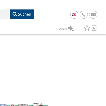
Suchen
+
49
Login
61
22
17
07
1
50