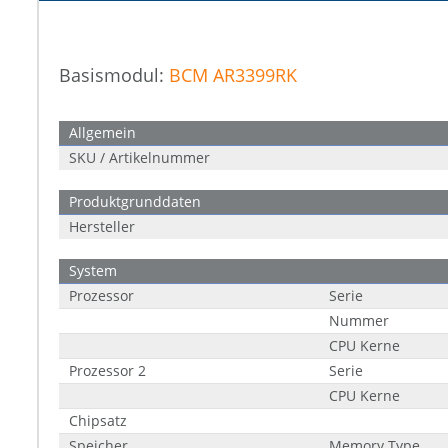
Basismodul:
BCM AR3399RK
Allgemein
SKU / Artikelnummer
Produktgrunddaten
Hersteller
System
Prozessor
Serie
Nummer
CPU Kerne
Prozessor 2
Serie
CPU Kerne
Chipsatz
Speicher
Memory Type