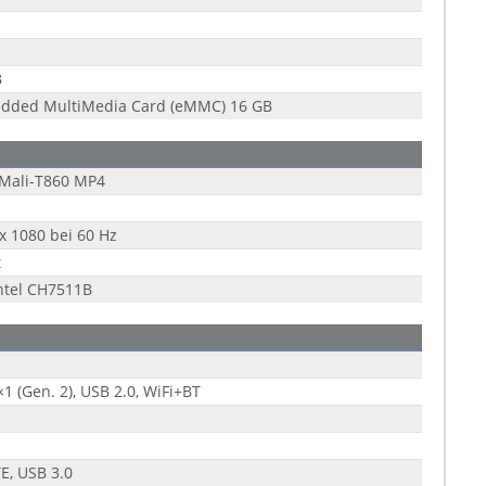
B
dded MultiMedia Card (eMMC) 16 GB
Mali-T860 MP4
x 1080 bei 60 Hz
t
ntel CH7511B
×1 (Gen. 2), USB 2.0, WiFi+BT
E, USB 3.0