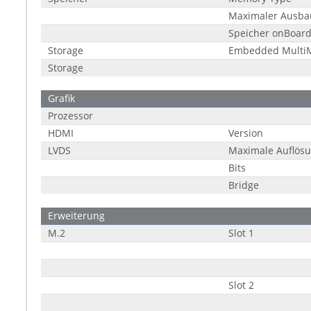
Maximaler Ausba
Speicher onBoar
Storage
Embedded MultiM
Storage
Grafik
Prozessor
HDMI
Version
LVDS
Maximale Auflös
Bits
Bridge
Erweiterung
M.2
Slot 1
Slot 2