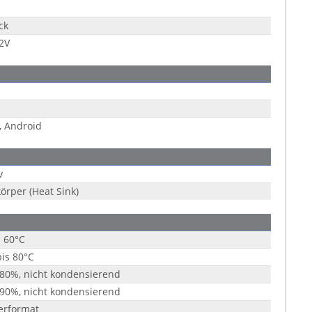
ck
2V
, Android
v
örper (Heat Sink)
s 60°C
bis 80°C
 80%, nicht kondensierend
 90%, nicht kondensierend
erformat