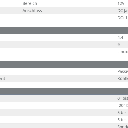
Bereich
12V
Anschluss
DC Ja
DC: 1
4.4
9
Linux
Passi
nt
Kühlk
0° bi
-20° 
5 bis
5 bis
Sond