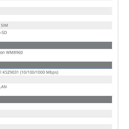
 SIM
o-SD
son WM8960
l KSZ9031 (10/100/1000 Mbps)
-LAN